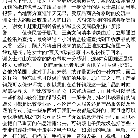
到当天下午点，谢女士准备取钱交购房首付，猛然想起藏有万
元钱的纸箱也当成了废品卖掉，一身冷汗的谢女士急忙到当地
报警，当地警方查巡半天无果。卖废品商谈价格时的交流中，
谢女士大约听出收废品人的口音，系相邻接壤的郯城县杨集镇
人，谢女士赶紧赶到邻省的郯城县公安局杨集派出所报
警。 值班民警于鹏飞、王靳文问清事情缘由后，立即通过
监控沿路查找，最终经过个小时的监控巡查找到了收废品的顾
大爷。还好，顾大爷将当日收来的废品正堆放在院落里一角，
经过翻找，谢女士的“宝贝”纸箱被原封未动被找了回来。
谢女士对山东警察的热心帮助十分感谢，连称“有困难还是得
找人民警察”。 闪电新闻记者 钱炜 通讯员 杜从俊 报道适
合他的范围，这对于我们来说，或许是更好的一种方式，而且
这样的一种东西也可以保护我们的环境。总而言之，电子产品
销毁可以保护环境，所以我们在选择销毁这一些产品的时候，
就需要寻找一些比较专业的公司来帮助自己，而且也可以寻找
一些价格比较合适的销毁公司，一般来说，排名比较靠前的销
毁公司都是比较专业的，不论是个人服务还是产品服务以及销
毁的方式，这一些东西对于我们来说都是挺好的，而且也可以
更快地帮助我们对公司的这一些无效信息进行处理，而且也不
会把自己重要的信息泄露出去。可销毁电子类垃圾包括哪些？
专业销毁处理电子废弃物电子垃圾。如废旧的电脑、电板、芯
片、打印机、扫描仪、手机零件、音箱设备、电视机、电冰