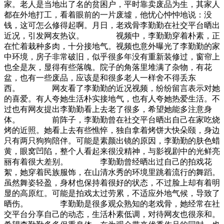
家。老人是当地出了名的贫困户，平时靠卖废品为生，其家人
都在外地打工，看着眼前的一片废墟，他忧心忡忡地说：没
钱，这可怎么修得起啊。月日，老戏骨李勤勤在社交平台晒出
近况，引发网友热议。 视频中，李勤勤穿着朴素，正
在忙着栽种多肉，十分接地气。视频也意外曝光了李勤勤的家
中环境，房子非常破旧，似乎很多年没有重新装修过，窗帘上
也全是灰，显得有些落魄。院子的角落里堆满了杂物，有花
盆，也有一些废品，应该是和很多老人一样舍不得丢东
西。 网友看了李勤勤的近况视频，纷纷留言表示对她
的喜爱。有人夸她生活朴实接地气，也有人夸她热爱生活。不
过也有网友提出李勤勤看上去老了很多，希望她能多注意身
体。 前阵子，李勤勤曾在社交平台晒出自己在家吃烧
烤的近照。她看上去有些憔悴，独自拿着烤饼大快朵颐，身边
只有两只狗狗陪伴。可能是素颜出镜的原因，李勤勤的肤色蜡
黄，眼窝凹陷，整个人看起来很没精神，与影视剧中的光鲜亮
丽有着很大差别。 李勤勤曾经晒出过自己的拍戏花
絮，她穿着民族服饰，在山清水秀的环境里跳着流行的舞蹈。
虽然舞姿轻盈，身材也保持着很好的状态，不过脸上却有着明
显的高原红。可能是拍戏太过劳累，不适应外地气候，导致了
晒伤。 李勤勤是很多观众熟知的老戏骨，她经常在社
交平台分享自己的动态，生活朴素低调，对待网友也很亲和。