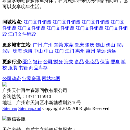
希望李勤勤多多保重身体，在为观众带来优秀作品的同时，也
可以安享晚年生活。
同城站点:
江门文件销毁
江门文件销毁
江门文件销毁
江门文
件销毁
江门文件销毁
江门文件销毁
江门文件销毁
江门文件销
毁
江门文件销毁
更多城市主站:
广州
广州
东莞
东莞
肇庆
肇庆
佛山
佛山
深圳
深圳
珠海
珠海
中山
中山
江门
江门
惠州
惠州
清远
清远
更多行业:
医疗
银行
公司/财务
海关
食品
化妆品
保险
硬盘
学
校
服装
书籍
商品库存
公司动态
业界资讯
网站地图
广州天仁再生资源回收有限公司
咨询热线：13711115910
地址：广州市天河区小新塘横圳路10号
Sitemap
Sitemap.xml
Copyright 2025 All Rights Reserved
微信客服
天仁密销，自成立之始便反复探索：