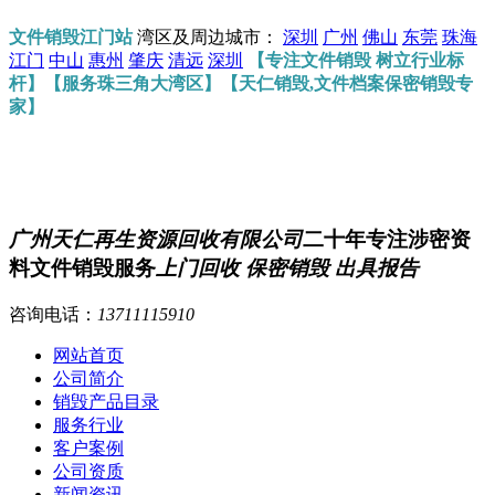
文件销毁江门站
湾区及周边城市：
深圳
广州
佛山
东莞
珠海
江门
中山
惠州
肇庆
清远
深圳
【专注文件销毁 树立行业标
杆】【服务珠三角大湾区】【天仁销毁,文件档案保密销毁专
家】
广州天仁再生资源回收有限公司
二十年专注涉密资
料文件销毁服务
上门回收 保密销毁 出具报告
咨询电话：
13711115910
网站首页
公司简介
销毁产品目录
服务行业
客户案例
公司资质
新闻资讯