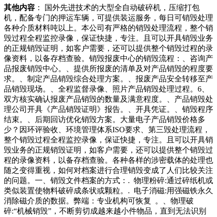
其他内容
： 国外先进技术的大型全自动破碎机，压缩打包
机，配备专门的押运车辆，可提供装运服务，每日可销毁处理
各种介质材料吨以上。本公司有严格的销毁处理流程，整个销
毁过程全程监控录像，保证快捷，专注。且可以开具销毁业务
的正规销毁证明，如客户需要，还可以提供整个销毁过程的录
像资料，以备存档查验。销毁报废中心的销毁流程：、咨询产
品报废销毁中心。、提供所报废的清单及对产品销毁的程度要
求。、制定产品销毁综合处理方案。、报废产品安全转移至产
品销毁现场。、全程监督录像、照片产品销毁处理过程。6、
双方核实确认报废产品销毁的数量及满意程度。、产品销毁处
理公司开具《产品销毁证明》报告。、开具凭证。、销毁程序
结束。、后期回访优化销毁方案。大量电子产品销毁价格多
少？因环评验收、环境管理体系ISO要求、第三毁处理流程，
整个销毁过程全程监控录像，保证快捷，专注。且可以开具销
毁业务的正规销毁证明，如客户需要，还可以提供整个销毁过
程的录像资料，以备存档查验。各种各样的涉密载体的处理也
随之变得重视，如何对档案进行合理销毁变成了人们比较关注
的问题。一、销毁文件档案的方式：. 物理粉碎:通过碎纸机或
类似装置使物料破碎成条状或颗粒。. 电子消磁:用强磁铁永久
消除磁介质的数据。弊端：专业机构可恢复 。、物理破
碎:“机械销毁”，不断剪切成越来越小件物品，直到无法识别