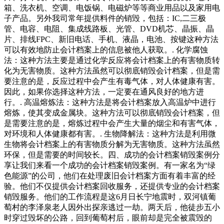
箱、洗衣机、空调、电饭锅、电磁炉等等商业用品以及家用电
子产品。另外我司常年提供料件的销毁，包括：IC,二三极
管、电容、电阻、集成线路板、光管、DVD机芯、晶振、晶
片、排线FPC、新旧电话、手机、液晶，电池、按键这种方法
可以有效地防止会计档案上的信息被他人获取。. 化学腐蚀
法：这种方法主要是通过化学反应将会计档案上的有害物质转
化为无害物质。这种方法虽然可以彻底销毁会计档案，但是需
要注意的是，反应过程中会产生有毒气体，对人体健康有害。
因此，如果你选择这种方法，一定要在通风良好的地方进
行。. 高温熔炼法：这种方法是将会计档案放入高温炉中进行
熔炼，使其变成金属块。这种方法可以彻底销毁会计档案，但
是需要注意的是，熔炼过程中会产生大量的烟尘和有害气体，
对环境和人体健康都有害。. 生物降解法：这种方法是利用微
生物将会计档案上的有害物质分解为无害物质。这种方法虽然
环保，但是需要的时间较长。四、成功的会计档案销毁案例分
享让我们来看一个成功的会计档案销毁案例。有一家名为“绿
色能源”的公司，他们在处理废旧会计档案方面有着丰富的经
验。他们不仅提供会计档案回收服务，还提供专业的会计档案
销毁服务。他们的工作流程是这6月日长宁地震时，双河镇葡
萄村的李泽泉老人因外出探亲逃过一劫。两天后，他徒步五小
时穿过毁坏的公路，回到葡萄村后，眼前却是完全被震毁的