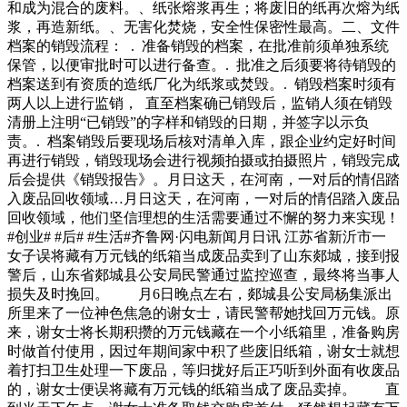
和成为混合的废料。、纸张熔浆再生；将废旧的纸再次熔为纸
浆，再造新纸。、无害化焚烧，安全性保密性最高。二、文件
档案的销毁流程： . 准备销毁的档案，在批准前须单独系统
保管，以便审批时可以进行备查。. 批准之后须要将待销毁的
档案送到有资质的造纸厂化为纸浆或焚毁。. 销毁档案时须有
两人以上进行监销， 直至档案确已销毁后，监销人须在销毁
清册上注明“已销毁”的字样和销毁的日期，并签字以示负
责。. 档案销毁后要现场后核对清单入库，跟企业约定好时间
再进行销毁，销毁现场会进行视频拍摄或拍摄照片，销毁完成
后会提供《销毁报告》。月日这天，在河南，一对后的情侣踏
入废品回收领域…月日这天，在河南，一对后的情侣踏入废品
回收领域，他们坚信理想的生活需要通过不懈的努力来实现！
#创业# #后# #生活#齐鲁网·闪电新闻月日讯 江苏省新沂市一
女子误将藏有万元钱的纸箱当成废品卖到了山东郯城，接到报
警后，山东省郯城县公安局民警通过监控巡查，最终将当事人
损失及时挽回。 月6日晚点左右，郯城县公安局杨集派出
所里来了一位神色焦急的谢女士，请民警帮她找回万元钱。原
来，谢女士将长期积攒的万元钱藏在一个小纸箱里，准备购房
时做首付使用，因过年期间家中积了些废旧纸箱，谢女士就想
着打扫卫生处理一下废品，等归拢好后正巧听到外面有收废品
的，谢女士便误将藏有万元钱的纸箱当成了废品卖掉。 直