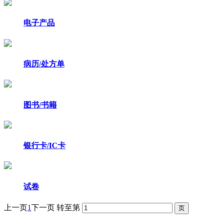
电子产品
病历/处方单
图书/书籍
银行卡/IC卡
试卷
上一页
1
下一页
转至第