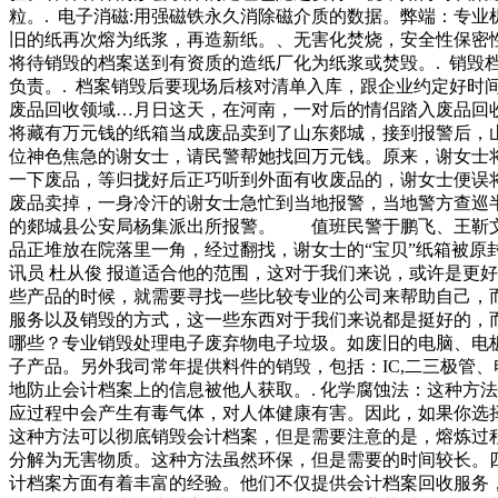
粒。. 电子消磁:用强磁铁永久消除磁介质的数据。弊端：专
旧的纸再次熔为纸浆，再造新纸。、无害化焚烧，安全性保密性
将待销毁的档案送到有资质的造纸厂化为纸浆或焚毁。. 销毁
负责。. 档案销毁后要现场后核对清单入库，跟企业约定好
废品回收领域…月日这天，在河南，一对后的情侣踏入废品回收领
将藏有万元钱的纸箱当成废品卖到了山东郯城，接到报警后，
位神色焦急的谢女士，请民警帮她找回万元钱。原来，谢女士
一下废品，等归拢好后正巧听到外面有收废品的，谢女士便误
废品卖掉，一身冷汗的谢女士急忙到当地报警，当地警方查巡
的郯城县公安局杨集派出所报警。 值班民警于鹏飞、王靳文
品正堆放在院落里一角，经过翻找，谢女士的“宝贝”纸箱被原
讯员 杜从俊 报道适合他的范围，这对于我们来说，或许是更
些产品的时候，就需要寻找一些比较专业的公司来帮助自己，
服务以及销毁的方式，这一些东西对于我们来说都是挺好的，
哪些？专业销毁处理电子废弃物电子垃圾。如废旧的电脑、电
子产品。另外我司常年提供料件的销毁，包括：IC,二三极管
地防止会计档案上的信息被他人获取。. 化学腐蚀法：这种方
应过程中会产生有毒气体，对人体健康有害。因此，如果你选择
这种方法可以彻底销毁会计档案，但是需要注意的是，熔炼过程
分解为无害物质。这种方法虽然环保，但是需要的时间较长。
计档案方面有着丰富的经验。他们不仅提供会计档案回收服务