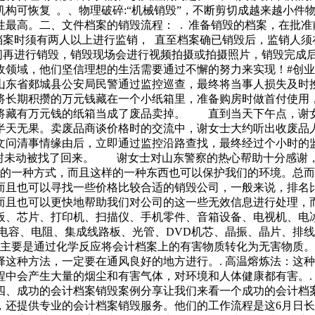
业机构可恢复 。、物理破碎:“机械销毁”，不断剪切成越来越小
最高。二、文件档案的销毁流程： . 准备销毁的档案，在批准
档案时须有两人以上进行监销， 直至档案确已销毁后，监销人须
时间再进行销毁，销毁现场会进行视频拍摄或拍摄照片，销毁完成
域，他们坚信理想的生活需要通过不懈的努力来实现！#创业# #
山东省郯城县公安局民警通过监控巡查，最终将当事人损失及时
将长期积攒的万元钱藏在一个小纸箱里，准备购房时做首付使用
将藏有万元钱的纸箱当成了废品卖掉。 直到当天下午点，谢
半天无果。卖废品商谈价格时的交流中，谢女士大约听出收废品
问清事情缘由后，立即通过监控沿路查找，最终经过个小时的
封未动被找了回来。 谢女士对山东警察的热心帮助十分感谢，
好的一种方式，而且这样的一种东西也可以保护我们的环境。总
而且也可以寻找一些价格比较合适的销毁公司，一般来说，排名
而且也可以更快地帮助我们对公司的这一些无效信息进行处理，
板、芯片、打印机、扫描仪、手机零件、音箱设备、电视机、电
、电容、电阻、集成线路板、光管、DVD机芯、晶振、晶片、排
法主要是通过化学反应将会计档案上的有害物质转化为无害物质
这种方法，一定要在通风良好的地方进行。. 高温熔炼法：这
中会产生大量的烟尘和有害气体，对环境和人体健康都有害。.
四、成功的会计档案销毁案例分享让我们来看一个成功的会计档案
，还提供专业的会计档案销毁服务。他们的工作流程是这6月日