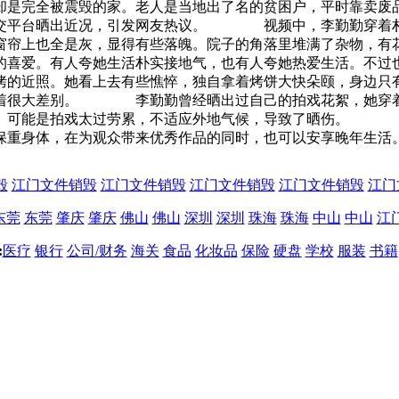
却是完全被震毁的家。老人是当地出了名的贫困户，平时靠卖废
社交平台晒出近况，引发网友热议。 视频中，李勤勤穿着朴
窗帘上也全是灰，显得有些落魄。院子的角落里堆满了杂物，有
爱。有人夸她生活朴实接地气，也有人夸她热爱生活。不过也
近照。她看上去有些憔悴，独自拿着烤饼大快朵颐，身边只有
有着很大差别。 李勤勤曾经晒出过自己的拍戏花絮，她穿着
红。可能是拍戏太过劳累，不适应外地气候，导致了晒伤。 
保重身体，在为观众带来优秀作品的同时，也可以安享晚年生活
毁
江门文件销毁
江门文件销毁
江门文件销毁
江门文件销毁
江门
东莞
东莞
肇庆
肇庆
佛山
佛山
深圳
深圳
珠海
珠海
中山
中山
江
:
医疗
银行
公司/财务
海关
食品
化妆品
保险
硬盘
学校
服装
书籍