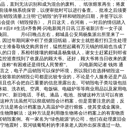
件物品，直到无法识别和成为混合的废料。、纸张熔浆再生；将废
前须单独系统保管，以便审批时可以进行备查。. 批准之后须要
在销毁清册上注明“已销毁”的字样和销毁的日期，并签字以示
后会提供《销毁报告》。月日这天，在河南，一对后的情侣踏入
后# #生活#齐鲁网·闪电新闻月日讯 江苏省新沂市一女子误
挽回。 月6日晚点左右，郯城县公安局杨集派出所里来了一
，因过年期间家中积了些废旧纸箱，谢女士就想着打扫卫生处理
女士准备取钱交购房首付，猛然想起藏有万元钱的纸箱也当成了
人的口音，系相邻接壤的郯城县杨集镇人，谢女士赶紧赶到邻省
监控巡查找到了收废品的顾大爷。还好，顾大爷将当日收来的废
连称“有困难还是得找人民警察”。 闪电新闻记者 钱炜 通
而言之，电子产品销毁可以保护环境，所以我们在选择销毁这一
比较靠前的销毁公司都是比较专业的，不论是个人服务还是产品
而且也不会把自己重要的信息泄露出去。可销毁电子类垃圾包括
冰箱、洗衣机、空调、电饭锅、电磁炉等等商业用品以及家用电
线FPC、新旧电话、手机、液晶，电池、按键这种方法可以有效
。这种方法虽然可以彻底销毁会计档案，但是需要注意的是，反
种方法是将会计档案放入高温炉中进行熔炼，使其变成金属块。
 生物降解法：这种方法是利用微生物将会计档案上的有害物质
销毁案例。有一家名为“绿色能源”的公司，他们在处理废旧会
长宁地震时，双河镇葡萄村的李泽泉老人因外出探亲逃过一劫。