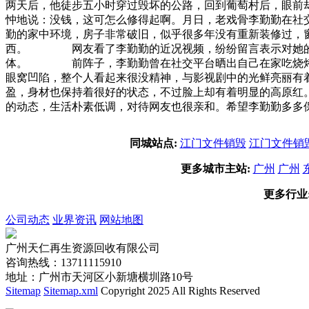
两天后，他徒步五小时穿过毁坏的公路，回到葡萄村后，眼前
忡地说：没钱，这可怎么修得起啊。月日，老戏骨李勤勤在
勤的家中环境，房子非常破旧，似乎很多年没有重新装修过，
西。 网友看了李勤勤的近况视频，纷纷留言表示对她的喜
体。 前阵子，李勤勤曾在社交平台晒出自己在家吃烧烤的
眼窝凹陷，整个人看起来很没精神，与影视剧中的光鲜亮丽
盈，身材也保持着很好的状态，不过脸上却有着明显的高原
的动态，生活朴素低调，对待网友也很亲和。希望李勤勤多多
同城站点:
江门文件销毁
江门文件销
更多城市主站:
广州
广州
更多行业
公司动态
业界资讯
网站地图
广州天仁再生资源回收有限公司
咨询热线：13711115910
地址：广州市天河区小新塘横圳路10号
Sitemap
Sitemap.xml
Copyright 2025 All Rights Reserved