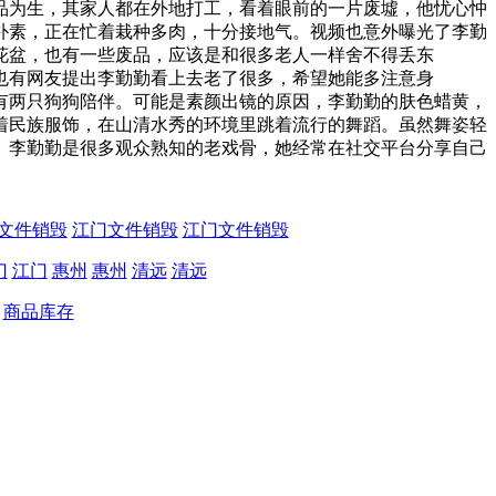
品为生，其家人都在外地打工，看着眼前的一片废墟，他忧心忡
素，正在忙着栽种多肉，十分接地气。视频也意外曝光了李勤
花盆，也有一些废品，应该是和很多老人一样舍不得丢东
有网友提出李勤勤看上去老了很多，希望她能多注意身
两只狗狗陪伴。可能是素颜出镜的原因，李勤勤的肤色蜡黄，
民族服饰，在山清水秀的环境里跳着流行的舞蹈。虽然舞姿轻
李勤勤是很多观众熟知的老戏骨，她经常在社交平台分享自己
。
文件销毁
江门文件销毁
江门文件销毁
门
江门
惠州
惠州
清远
清远
商品库存