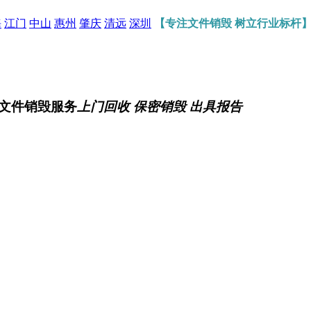
海
江门
中山
惠州
肇庆
清远
深圳
【专注文件销毁 树立行业标杆
文件销毁服务
上门回收 保密销毁 出具报告