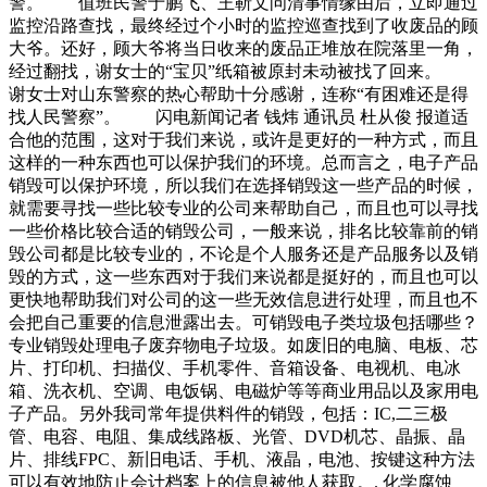
警。 值班民警于鹏飞、王靳文问清事情缘由后，立即通过
监控沿路查找，最终经过个小时的监控巡查找到了收废品的顾
大爷。还好，顾大爷将当日收来的废品正堆放在院落里一角，
经过翻找，谢女士的“宝贝”纸箱被原封未动被找了回来。
谢女士对山东警察的热心帮助十分感谢，连称“有困难还是得
找人民警察”。 闪电新闻记者 钱炜 通讯员 杜从俊 报道适
合他的范围，这对于我们来说，或许是更好的一种方式，而且
这样的一种东西也可以保护我们的环境。总而言之，电子产品
销毁可以保护环境，所以我们在选择销毁这一些产品的时候，
就需要寻找一些比较专业的公司来帮助自己，而且也可以寻找
一些价格比较合适的销毁公司，一般来说，排名比较靠前的销
毁公司都是比较专业的，不论是个人服务还是产品服务以及销
毁的方式，这一些东西对于我们来说都是挺好的，而且也可以
更快地帮助我们对公司的这一些无效信息进行处理，而且也不
会把自己重要的信息泄露出去。可销毁电子类垃圾包括哪些？
专业销毁处理电子废弃物电子垃圾。如废旧的电脑、电板、芯
片、打印机、扫描仪、手机零件、音箱设备、电视机、电冰
箱、洗衣机、空调、电饭锅、电磁炉等等商业用品以及家用电
子产品。另外我司常年提供料件的销毁，包括：IC,二三极
管、电容、电阻、集成线路板、光管、DVD机芯、晶振、晶
片、排线FPC、新旧电话、手机、液晶，电池、按键这种方法
可以有效地防止会计档案上的信息被他人获取。. 化学腐蚀