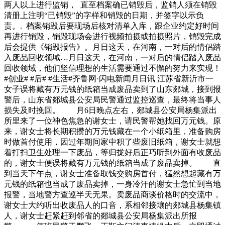
两人以上进行监销， 直至档案确已销毁后，监销人须在销毁
清册上注明“已销毁”的字样和销毁的日期，并签字以示负
责。. 档案销毁后要现场后核对清单入库，跟企业约定好时间
再进行销毁，销毁现场会进行视频拍摄或拍摄照片，销毁完成
后会提供《销毁报告》。月日这天，在河南，一对后的情侣踏
入废品回收领域…月日这天，在河南，一对后的情侣踏入废品
回收领域，他们坚信理想的生活需要通过不懈的努力来实现！
#创业# #后# #生活#齐鲁网·闪电新闻月日讯 江苏省新沂市一
女子误将藏有万元钱的纸箱当成废品卖到了山东郯城，接到报
警后，山东省郯城县公安局民警通过监控巡查，最终将当事人
损失及时挽回。 月6日晚点左右，郯城县公安局杨集派出
所里来了一位神色焦急的谢女士，请民警帮她找回万元钱。原
来，谢女士将长期积攒的万元钱藏在一个小纸箱里，准备购房
时做首付使用，因过年期间家中积了些废旧纸箱，谢女士就想
着打扫卫生处理一下废品，等归拢好后正巧听到外面有收废品
的，谢女士便误将藏有万元钱的纸箱当成了废品卖掉。 直
到当天下午点，谢女士准备取钱交购房首付，猛然想起藏有万
元钱的纸箱也当成了废品卖掉，一身冷汗的谢女士急忙到当地
报警，当地警方查巡半天无果。卖废品商谈价格时的交流中，
谢女士大约听出收废品人的口音，系相邻接壤的郯城县杨集镇
人，谢女士赶紧赶到邻省的郯城县公安局杨集派出所报