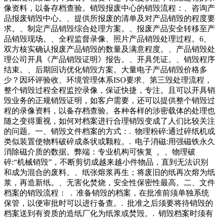
像资料，以备存档查验。销毁报废中心的销毁流程：、咨询产
品报废销毁中心。、提供所报废的清单及对产品销毁的程度要
求。、制定产品销毁综合处理方案。、报废产品安全转移至产
品销毁现场。、全程监督录像、照片产品销毁处理过程。6、
双方核实确认报废产品销毁的数量及满意程度。、产品销毁处
理公司开具《产品销毁证明》报告。、开具凭证。、销毁程序
结束。、后期回访优化销毁方案。大量电子产品销毁价格多
少？因环评验收、环境管理体系ISO要求、第三毁处理流程，
整个销毁过程全程监控录像，保证快捷，专注。且可以开具销
毁业务的正规销毁证明，如客户需要，还可以提供整个销毁过
程的录像资料，以备存档查验。各种各样的涉密载体的处理也
随之变得重视，如何对档案进行合理销毁变成了人们比较关注
的问题。一、销毁文件档案的方式：. 物理粉碎:通过碎纸机或
类似装置使物料破碎成条状或颗粒。. 电子消磁:用强磁铁永久
消除磁介质的数据。弊端：专业机构可恢复 。、物理破
碎:“机械销毁”，不断剪切成越来越小件物品，直到无法识别
和成为混合的废料。、纸张熔浆再生；将废旧的纸再次熔为纸
浆，再造新纸。、无害化焚烧，安全性保密性最高。二、文件
档案的销毁流程： . 准备销毁的档案，在批准前须单独系统
保管，以便审批时可以进行备查。. 批准之后须要将待销毁的
档案送到有资质的造纸厂化为纸浆或焚毁。. 销毁档案时须有