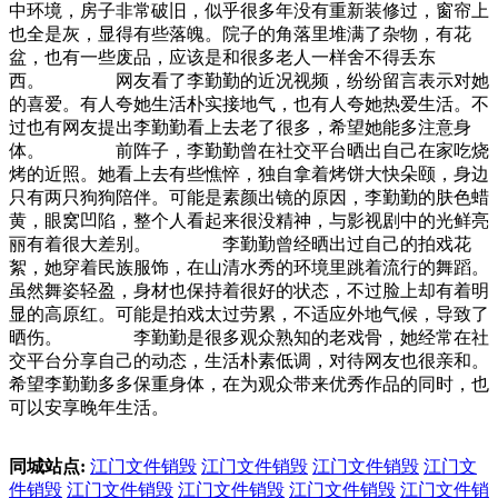
中环境，房子非常破旧，似乎很多年没有重新装修过，窗帘上
也全是灰，显得有些落魄。院子的角落里堆满了杂物，有花
盆，也有一些废品，应该是和很多老人一样舍不得丢东
西。 网友看了李勤勤的近况视频，纷纷留言表示对她
的喜爱。有人夸她生活朴实接地气，也有人夸她热爱生活。不
过也有网友提出李勤勤看上去老了很多，希望她能多注意身
体。 前阵子，李勤勤曾在社交平台晒出自己在家吃烧
烤的近照。她看上去有些憔悴，独自拿着烤饼大快朵颐，身边
只有两只狗狗陪伴。可能是素颜出镜的原因，李勤勤的肤色蜡
黄，眼窝凹陷，整个人看起来很没精神，与影视剧中的光鲜亮
丽有着很大差别。 李勤勤曾经晒出过自己的拍戏花
絮，她穿着民族服饰，在山清水秀的环境里跳着流行的舞蹈。
虽然舞姿轻盈，身材也保持着很好的状态，不过脸上却有着明
显的高原红。可能是拍戏太过劳累，不适应外地气候，导致了
晒伤。 李勤勤是很多观众熟知的老戏骨，她经常在社
交平台分享自己的动态，生活朴素低调，对待网友也很亲和。
希望李勤勤多多保重身体，在为观众带来优秀作品的同时，也
可以安享晚年生活。
同城站点:
江门文件销毁
江门文件销毁
江门文件销毁
江门文
件销毁
江门文件销毁
江门文件销毁
江门文件销毁
江门文件销