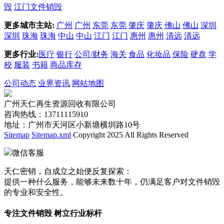
毁
江门文件销毁
更多城市主站:
广州
广州
东莞
东莞
肇庆
肇庆
佛山
佛山
深圳
深圳
珠海
珠海
中山
中山
江门
江门
惠州
惠州
清远
清远
更多行业:
医疗
银行
公司/财务
海关
食品
化妆品
保险
硬盘
学
校
服装
书籍
商品库存
公司动态
业界资讯
网站地图
广州天仁再生资源回收有限公司
咨询热线：13711115910
地址：广州市天河区小新塘横圳路10号
Sitemap
Sitemap.xml
Copyright 2025 All Rights Reserved
微信客服
天仁密销，自成立之始便反复探索：
提供一种什么服务，能够未来数十年，仍满足客户对文件销毁
的专业和安全性。
专注文件销毁 树立行业标杆