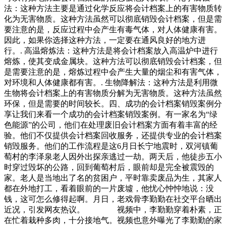
法：这种方法主要是通过化学反应将会计档案上的有害物质转
化为无害物质。这种方法虽然可以彻底销毁会计档案，但是需
要注意的是，反应过程中会产生有毒气体，对人体健康有害。
因此，如果你选择这种方法，一定要在通风良好的地方进
行。. 高温熔炼法：这种方法是将会计档案放入高温炉中进行
熔炼，使其变成金属块。这种方法可以彻底销毁会计档案，但
是需要注意的是，熔炼过程中会产生大量的烟尘和有害气体，
对环境和人体健康都有害。. 生物降解法：这种方法是利用微
生物将会计档案上的有害物质分解为无害物质。这种方法虽然
环保，但是需要的时间较长。四、成功的会计档案销毁案例分
享让我们来看一个成功的会计档案销毁案例。有一家名为“绿
色能源”的公司，他们在处理废旧会计档案方面有着丰富的经
验。他们不仅提供会计档案回收服务，还提供专业的会计档案
销毁服务。他们的工作流程是这6月日长宁地震时，双河镇葡
萄村的李泽泉老人因外出探亲逃过一劫。两天后，他徒步五小
时穿过毁坏的公路，回到葡萄村后，眼前却是完全被震毁的
家。老人是当地出了名的贫困户，平时靠卖废品为生，其家人
都在外地打工，看着眼前的一片废墟，他忧心忡忡地说：没
钱，这可怎么修得起啊。月日，老戏骨李勤勤在社交平台晒出
近况，引发网友热议。 视频中，李勤勤穿着朴素，正
在忙着栽种多肉，十分接地气。视频也意外曝光了李勤勤的家