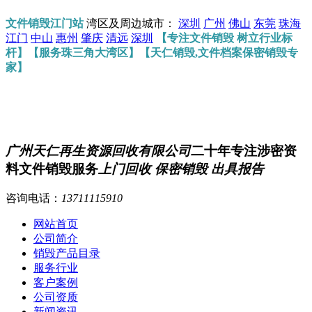
文件销毁江门站
湾区及周边城市：
深圳
广州
佛山
东莞
珠海
江门
中山
惠州
肇庆
清远
深圳
【专注文件销毁 树立行业标
杆】【服务珠三角大湾区】【天仁销毁,文件档案保密销毁专
家】
广州天仁再生资源回收有限公司
二十年专注涉密资
料文件销毁服务
上门回收 保密销毁 出具报告
咨询电话：
13711115910
网站首页
公司简介
销毁产品目录
服务行业
客户案例
公司资质
新闻资讯