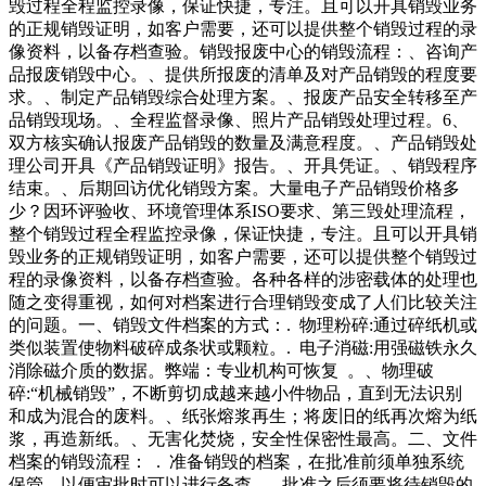
毁过程全程监控录像，保证快捷，专注。且可以开具销毁业务
的正规销毁证明，如客户需要，还可以提供整个销毁过程的录
像资料，以备存档查验。销毁报废中心的销毁流程：、咨询产
品报废销毁中心。、提供所报废的清单及对产品销毁的程度要
求。、制定产品销毁综合处理方案。、报废产品安全转移至产
品销毁现场。、全程监督录像、照片产品销毁处理过程。6、
双方核实确认报废产品销毁的数量及满意程度。、产品销毁处
理公司开具《产品销毁证明》报告。、开具凭证。、销毁程序
结束。、后期回访优化销毁方案。大量电子产品销毁价格多
少？因环评验收、环境管理体系ISO要求、第三毁处理流程，
整个销毁过程全程监控录像，保证快捷，专注。且可以开具销
毁业务的正规销毁证明，如客户需要，还可以提供整个销毁过
程的录像资料，以备存档查验。各种各样的涉密载体的处理也
随之变得重视，如何对档案进行合理销毁变成了人们比较关注
的问题。一、销毁文件档案的方式：. 物理粉碎:通过碎纸机或
类似装置使物料破碎成条状或颗粒。. 电子消磁:用强磁铁永久
消除磁介质的数据。弊端：专业机构可恢复 。、物理破
碎:“机械销毁”，不断剪切成越来越小件物品，直到无法识别
和成为混合的废料。、纸张熔浆再生；将废旧的纸再次熔为纸
浆，再造新纸。、无害化焚烧，安全性保密性最高。二、文件
档案的销毁流程： . 准备销毁的档案，在批准前须单独系统
保管，以便审批时可以进行备查。. 批准之后须要将待销毁的