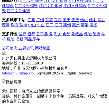
同城站点:
江门文件销毁
江门文件销毁
江门文件销毁
江门文
件销毁
江门文件销毁
江门文件销毁
江门文件销毁
江门文件销
毁
江门文件销毁
更多城市主站:
广州
广州
东莞
东莞
肇庆
肇庆
佛山
佛山
深圳
深圳
珠海
珠海
中山
中山
江门
江门
惠州
惠州
清远
清远
更多行业:
医疗
银行
公司/财务
海关
食品
化妆品
保险
硬盘
学
校
服装
书籍
商品库存
公司动态
业界资讯
网站地图
广州天仁再生资源回收有限公司
咨询热线：13711115910
地址：广州市天河区小新塘横圳路10号
Sitemap
Sitemap.xml
Copyright 2025 All Rights Reserved
微信客服
天仁密销，自成立之始便反复探索：
提供一种什么服务，能够未来数十年，仍满足客户对文件销毁
的专业和安全性。