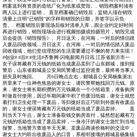
档案送到有资质的造纸厂化为纸浆或焚毁。. 销毁档案时须有
两人以上进行监销， 直至档案确已销毁后，监销人须在销毁
清册上注明“已销毁”的字样和销毁的日期，并签字以示负
责。. 档案销毁后要现场后核对清单入库，跟企业约定好时间
再进行销毁，销毁现场会进行视频拍摄或拍摄照片，销毁完成
后会提供《销毁报告》。月日这天，在河南，一对后的情侣踏
入废品回收领域…月日这天，在河南，一对后的情侣踏入废品
回收领域，他们坚信理想的生活需要通过不懈的努力来实现！
#创业# #后# #生活#齐鲁网·闪电新闻月日讯 江苏省新沂市一
女子误将藏有万元钱的纸箱当成废品卖到了山东郯城，接到报
警后，山东省郯城县公安局民警通过监控巡查，最终将当事人
损失及时挽回。 月6日晚点左右，郯城县公安局杨集派出
所里来了一位神色焦急的谢女士，请民警帮她找回万元钱。原
来，谢女士将长期积攒的万元钱藏在一个小纸箱里，准备购房
时做首付使用，因过年期间家中积了些废旧纸箱，谢女士就想
着打扫卫生处理一下废品，等归拢好后正巧听到外面有收废品
的，谢女士便误将藏有万元钱的纸箱当成了废品卖掉。 直
到当天下午点，谢女士准备取钱交购房首付，猛然想起藏有万
元钱的纸箱也当成了废品卖掉，一身冷汗的谢女士急忙到当地
报警，当地警方查巡半天无果。卖废品商谈价格时的交流中，
谢女士大约听出收废品人的口音，系相邻接壤的郯城县杨集镇