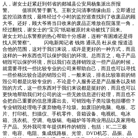
人，谢女士赶紧赶到邻省的郯城县公安局杨集派出所报
警。 值班民警于鹏飞、王靳文问清事情缘由后，立即通过
监控沿路查找，最终经过个小时的监控巡查找到了收废品的顾
大爷。还好，顾大爷将当日收来的废品正堆放在院落里一角，
经过翻找，谢女士的“宝贝”纸箱被原封未动被找了回来。
谢女士对山东警察的热心帮助十分感谢，连称“有困难还是得
找人民警察”。 闪电新闻记者 钱炜 通讯员 杜从俊 报道适
合他的范围，这对于我们来说，或许是更好的一种方式，而且
这样的一种东西也可以保护我们的环境。总而言之，电子产品
销毁可以保护环境，所以我们在选择销毁这一些产品的时候，
就需要寻找一些比较专业的公司来帮助自己，而且也可以寻找
一些价格比较合适的销毁公司，一般来说，排名比较靠前的销
毁公司都是比较专业的，不论是个人服务还是产品服务以及销
毁的方式，这一些东西对于我们来说都是挺好的，而且也可以
更快地帮助我们对公司的这一些无效信息进行处理，而且也不
会把自己重要的信息泄露出去。可销毁电子类垃圾包括哪些？
专业销毁处理电子废弃物电子垃圾。如废旧的电脑、电板、芯
片、打印机、扫描仪、手机零件、音箱设备、电视机、电冰
箱、洗衣机、空调、电饭锅、电磁炉等等商业用品以及家用电
子产品。另外我司常年提供料件的销毁，包括：IC,二三极
管、电容、电阻、集成线路板、光管、DVD机芯、晶振、晶