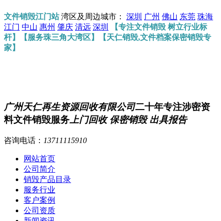
文件销毁江门站
湾区及周边城市：
深圳
广州
佛山
东莞
珠海
江门
中山
惠州
肇庆
清远
深圳
【专注文件销毁 树立行业标
杆】【服务珠三角大湾区】【天仁销毁,文件档案保密销毁专
家】
广州天仁再生资源回收有限公司
二十年专注涉密资
料文件销毁服务
上门回收 保密销毁 出具报告
咨询电话：
13711115910
网站首页
公司简介
销毁产品目录
服务行业
客户案例
公司资质
新闻资讯