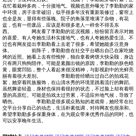
在忙着栽种多肉，十分接地气。视频也意外曝光了李勤勤的家
中环境，房子非常破旧，似乎很多年没有重新装修过，窗帘上
也全是灰，显得有些落魄。院子的角落里堆满了杂物，有花
盆，也有一些废品，应该是和很多老人一样舍不得丢东
西。 网友看了李勤勤的近况视频，纷纷留言表示对她
的喜爱。有人夸她生活朴实接地气，也有人夸她热爱生活。不
过也有网友提出李勤勤看上去老了很多，希望她能多注意身
体。 前阵子，李勤勤曾在社交平台晒出自己在家吃烧
烤的近照。她看上去有些憔悴，独自拿着烤饼大快朵颐，身边
只有两只狗狗陪伴。可能是素颜出镜的原因，李勤勤的肤色蜡
黄，眼窝凹陷，整个人看起来很没精神，与影视剧中的光鲜亮
丽有着很大差别。 李勤勤曾经晒出过自己的拍戏花
絮，她穿着民族服饰，在山清水秀的环境里跳着流行的舞蹈。
虽然舞姿轻盈，身材也保持着很好的状态，不过脸上却有着明
显的高原红。可能是拍戏太过劳累，不适应外地气候，导致了
晒伤。 李勤勤是很多观众熟知的老戏骨，她经常在社
交平台分享自己的动态，生活朴素低调，对待网友也很亲和。
希望李勤勤多多保重身体，在为观众带来优秀作品的同时，也
可以安享晚年生活。