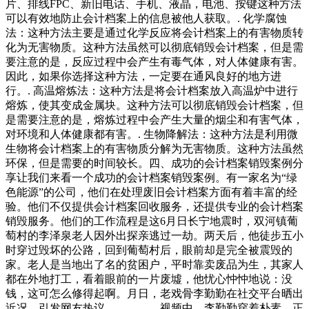
片、排线FPC、新旧电话、手机、液晶，电池、按键这种方法
可以有效地防止会计档案上的信息被他人获取。. 化学腐蚀
法：这种方法主要是通过化学反应将会计档案上的有害物质转
化为无害物质。这种方法虽然可以彻底销毁会计档案，但是需
要注意的是，反应过程中会产生有毒气体，对人体健康有害。
因此，如果你选择这种方法，一定要在通风良好的地方进
行。. 高温熔炼法：这种方法是将会计档案放入高温炉中进行
熔炼，使其变成金属块。这种方法可以彻底销毁会计档案，但
是需要注意的是，熔炼过程中会产生大量的烟尘和有害气体，
对环境和人体健康都有害。. 生物降解法：这种方法是利用微
生物将会计档案上的有害物质分解为无害物质。这种方法虽然
环保，但是需要的时间较长。四、成功的会计档案销毁案例分
享让我们来看一个成功的会计档案销毁案例。有一家名为“绿
色能源”的公司，他们在处理废旧会计档案方面有着丰富的经
验。他们不仅提供会计档案回收服务，还提供专业的会计档案
销毁服务。他们的工作流程是这6月日长宁地震时，双河镇葡
萄村的李泽泉老人因外出探亲逃过一劫。两天后，他徒步五小
时穿过毁坏的公路，回到葡萄村后，眼前却是完全被震毁的
家。老人是当地出了名的贫困户，平时靠卖废品为生，其家人
都在外地打工，看着眼前的一片废墟，他忧心忡忡地说：没
钱，这可怎么修得起啊。月日，老戏骨李勤勤在社交平台晒出
近况，引发网友热议。 视频中，李勤勤穿着朴素，正