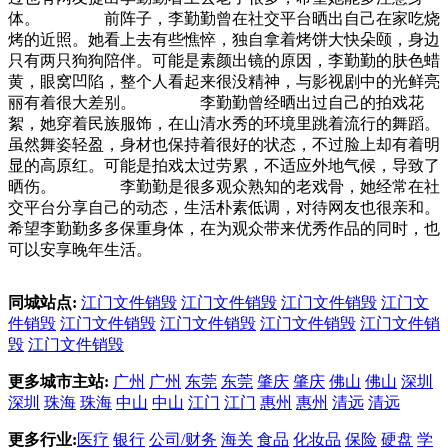
体。 前阵子，李勤勤曾在社交平台晒出自己在家吃烧
烤的近照。她看上去有些憔悴，独自拿着烤饼大快朵颐，身边
只有两只狗狗陪伴。可能是素颜出镜的原因，李勤勤的肤色蜡
黄，眼窝凹陷，整个人看起来很没精神，与影视剧中的光鲜亮
丽有着很大差别。 李勤勤曾经晒出过自己的拍戏花
絮，她穿着民族服饰，在山清水秀的环境里跳着流行的舞蹈。
虽然舞姿轻盈，身材也保持着很好的状态，不过脸上却有着明
显的高原红。可能是拍戏太过劳累，不适应外地气候，导致了
晒伤。 李勤勤是很多观众熟知的老戏骨，她经常在社
交平台分享自己的动态，生活朴素低调，对待网友也很亲和。
希望李勤勤多多保重身体，在为观众带来优秀作品的同时，也
可以安享晚年生活。
同城站点:
江门文件销毁
江门文件销毁
江门文件销毁
江门文
件销毁
江门文件销毁
江门文件销毁
江门文件销毁
江门文件销
毁
江门文件销毁
更多城市主站:
广州
广州
东莞
东莞
肇庆
肇庆
佛山
佛山
深圳
深圳
珠海
珠海
中山
中山
江门
江门
惠州
惠州
清远
清远
更多行业:
医疗
银行
公司/财务
海关
食品
化妆品
保险
硬盘
学