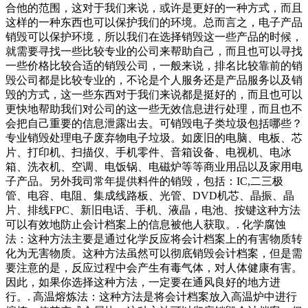
合他的范围，这对于我们来说，或许是更好的一种方式，而且
这样的一种东西也可以保护我们的环境。总而言之，电子产品
销毁可以保护环境，所以我们在选择销毁这一些产品的时候，
就需要寻找一些比较专业的公司来帮助自己，而且也可以寻找
一些价格比较合适的销毁公司，一般来说，排名比较靠前的销
毁公司都是比较专业的，不论是个人服务还是产品服务以及销
毁的方式，这一些东西对于我们来说都是挺好的，而且也可以
更快地帮助我们对公司的这一些无效信息进行处理，而且也不
会把自己重要的信息泄露出去。可销毁电子类垃圾包括哪些？
专业销毁处理电子废弃物电子垃圾。如废旧的电脑、电板、芯
片、打印机、扫描仪、手机零件、音箱设备、电视机、电冰
箱、洗衣机、空调、电饭锅、电磁炉等等商业用品以及家用电
子产品。另外我司常年提供料件的销毁，包括：IC,二三极
管、电容、电阻、集成线路板、光管、DVD机芯、晶振、晶
片、排线FPC、新旧电话、手机、液晶，电池、按键这种方法
可以有效地防止会计档案上的信息被他人获取。. 化学腐蚀
法：这种方法主要是通过化学反应将会计档案上的有害物质转
化为无害物质。这种方法虽然可以彻底销毁会计档案，但是需
要注意的是，反应过程中会产生有毒气体，对人体健康有害。
因此，如果你选择这种方法，一定要在通风良好的地方进
行。. 高温熔炼法：这种方法是将会计档案放入高温炉中进行