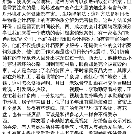
熔炼，使其变成金属块。这种方法可以彻底销毁会计档案，但
是需要注意的是，熔炼过程中会产生大量的烟尘和有害气体，
对环境和人体健康都有害。. 生物降解法：这种方法是利用微
生物将会计档案上的有害物质分解为无害物质。这种方法虽然
环保，但是需要的时间较长。四、成功的会计档案销毁案例分
享让我们来看一个成功的会计档案销毁案例。有一家名为“绿
色能源”的公司，他们在处理废旧会计档案方面有着丰富的经
验。他们不仅提供会计档案回收服务，还提供专业的会计档案
销毁服务。他们的工作流程是这6月日长宁地震时，双河镇葡
萄村的李泽泉老人因外出探亲逃过一劫。两天后，他徒步五小
时穿过毁坏的公路，回到葡萄村后，眼前却是完全被震毁的
家。老人是当地出了名的贫困户，平时靠卖废品为生，其家人
都在外地打工，看着眼前的一片废墟，他忧心忡忡地说：没
钱，这可怎么修得起啊。月日，老戏骨李勤勤在社交平台晒出
近况，引发网友热议。 视频中，李勤勤穿着朴素，正
在忙着栽种多肉，十分接地气。视频也意外曝光了李勤勤的家
中环境，房子非常破旧，似乎很多年没有重新装修过，窗帘上
也全是灰，显得有些落魄。院子的角落里堆满了杂物，有花
盆，也有一些废品，应该是和很多老人一样舍不得丢东
西。 网友看了李勤勤的近况视频，纷纷留言表示对她
的喜爱。有人夸她生活朴实接地气，也有人夸她热爱生活。不
过也有网友提出李勤勤看上去老了很多，希望她能多注意身