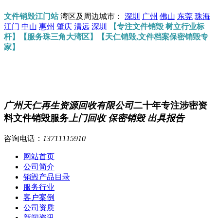
文件销毁江门站
湾区及周边城市：
深圳
广州
佛山
东莞
珠海
江门
中山
惠州
肇庆
清远
深圳
【专注文件销毁 树立行业标
杆】【服务珠三角大湾区】【天仁销毁,文件档案保密销毁专
家】
广州天仁再生资源回收有限公司
二十年专注涉密资
料文件销毁服务
上门回收 保密销毁 出具报告
咨询电话：
13711115910
网站首页
公司简介
销毁产品目录
服务行业
客户案例
公司资质
新闻资讯