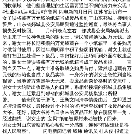
回收领域，他们坚信理想的生活需要通过不懈的努力来实现！
#创业# #后# #生活#齐鲁网·闪电新闻月日讯 江苏省新沂市一
女子误将藏有万元钱的纸箱当成废品卖到了山东郯城，接到报
警后，山东省郯城县公安局民警通过监控巡查，最终将当事人
损失及时挽回。 月6日晚点左右，郯城县公安局杨集派出
所里来了一位神色焦急的谢女士，请民警帮她找回万元钱。原
来，谢女士将长期积攒的万元钱藏在一个小纸箱里，准备购房
时做首付使用，因过年期间家中积了些废旧纸箱，谢女士就想
着打扫卫生处理一下废品，等归拢好后正巧听到外面有收废品
的，谢女士便误将藏有万元钱的纸箱当成了废品卖掉。 直
到当天下午点，谢女士准备取钱交购房首付，猛然想起藏有万
元钱的纸箱也当成了废品卖掉，一身冷汗的谢女士急忙到当地
报警，当地警方查巡半天无果。卖废品商谈价格时的交流中，
谢女士大约听出收废品人的口音，系相邻接壤的郯城县杨集镇
人，谢女士赶紧赶到邻省的郯城县公安局杨集派出所报
警。 值班民警于鹏飞、王靳文问清事情缘由后，立即通过
监控沿路查找，最终经过个小时的监控巡查找到了收废品的顾
大爷。还好，顾大爷将当日收来的废品正堆放在院落里一角，
经过翻找，谢女士的“宝贝”纸箱被原封未动被找了回来。
谢女士对山东警察的热心帮助十分感谢，连称“有困难还是得
找人民警察”。 闪电新闻记者 钱炜 通讯员 杜从俊 报道适