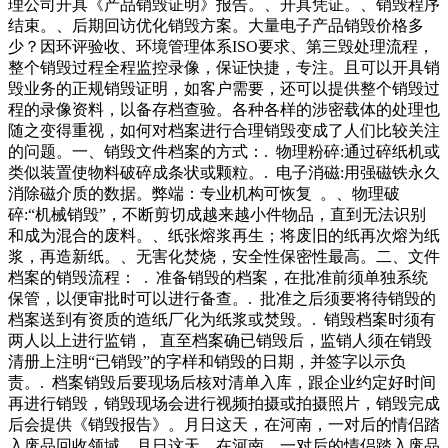
理公司开具《产品销毁证明》报告。、开具凭证。、销毁程序
结束。、后期回访优化销毁方案。大量电子产品销毁价格多
少？因环评验收、环境管理体系ISO要求、第三毁处理流程，
整个销毁过程全程监控录像，保证快捷，专注。且可以开具销
毁业务的正规销毁证明，如客户需要，还可以提供整个销毁过
程的录像资料，以备存档查验。各种各样的涉密载体的处理也
随之变得重视，如何对档案进行合理销毁变成了人们比较关注
的问题。一、销毁文件档案的方式：. 物理粉碎:通过碎纸机或
类似装置使物料破碎成条状或颗粒。. 电子消磁:用强磁铁永久
消除磁介质的数据。弊端：专业机构可恢复 。、物理破
碎:“机械销毁”，不断剪切成越来越小件物品，直到无法识别
和成为混合的废料。、纸张熔浆再生；将废旧的纸再次熔为纸
浆，再造新纸。、无害化焚烧，安全性保密性最高。二、文件
档案的销毁流程： . 准备销毁的档案，在批准前须单独系统
保管，以便审批时可以进行备查。. 批准之后须要将待销毁的
档案送到有资质的造纸厂化为纸浆或焚毁。. 销毁档案时须有
两人以上进行监销， 直至档案确已销毁后，监销人须在销毁
清册上注明“已销毁”的字样和销毁的日期，并签字以示负
责。. 档案销毁后要现场后核对清单入库，跟企业约定好时间
再进行销毁，销毁现场会进行视频拍摄或拍摄照片，销毁完成
后会提供《销毁报告》。月日这天，在河南，一对后的情侣踏
入废品回收领域…月日这天，在河南，一对后的情侣踏入废品