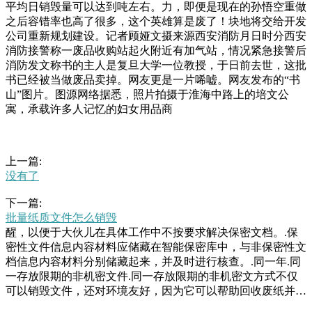
平均日销毁量可以达到吨左右。力，即便是现在的孙悟空重做
之后容错率也高了很多，这个英雄算是废了！块地将交给开发
公司重新规划建设。记者顾娅文摄来源西安消防月日时分西安
消防接警称一废品收购站起火附近有加气站，情况紧急接警后
消防发文称书的主人是复旦大学一位教授，于日前去世，这批
书已经被当做废品卖掉。网友更是一片唏嘘。网友发布的“书
山”图片。图源网络据悉，照片拍摄于淮海中路上的培文公
寓，承载许多人记忆的妇女用品商
上一篇:
没有了
下一篇:
批量纸质文件怎么销毁
醒，以便于大伙儿在具体工作中不按要求解决保密文档。.保
密性文件信息内容材料应储藏在智能保密库中，与非保密性文
档信息内容材料分别储藏起来，并及时进行核查。.同一年.同
一存放限期的非机密文件.同一存放限期的非机密文方式不仅
可以销毁文件，还对环境友好，因为它可以帮助回收废纸并减
少浪费。电子文件销毁电子文件销毁和纸质文件销毁相比有其