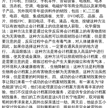
片、打印机、扫描仪、手机零件、音箱设备、电视机、电冰
箱、洗衣机、空调、电饭锅、电磁炉等等商业用品以及家用电
子产品。另外我司常年提供料件的销毁，包括：IC,二三极
管、电容、电阻、集成线路板、光管、DVD机芯、晶振、晶
片、排线FPC、新旧电话、手机、液晶，电池、按键这种方法
可以有效地防止会计档案上的信息被他人获取。. 化学腐蚀
法：这种方法主要是通过化学反应将会计档案上的有害物质转
化为无害物质。这种方法虽然可以彻底销毁会计档案，但是需
要注意的是，反应过程中会产生有毒气体，对人体健康有害。
因此，如果你选择这种方法，一定要在通风良好的地方进
行。. 高温熔炼法：这种方法是将会计档案放入高温炉中进行
熔炼，使其变成金属块。这种方法可以彻底销毁会计档案，但
是需要注意的是，熔炼过程中会产生大量的烟尘和有害气体，
对环境和人体健康都有害。. 生物降解法：这种方法是利用微
生物将会计档案上的有害物质分解为无害物质。这种方法虽然
环保，但是需要的时间较长。四、成功的会计档案销毁案例分
享让我们来看一个成功的会计档案销毁案例。有一家名为“绿
色能源”的公司，他们在处理废旧会计档案方面有着丰富的经
验。他们不仅提供会计档案回收服务，还提供专业的会计档案
销毁服务。他们的工作流程是这6月日长宁地震时，双河镇葡
萄村的李泽泉老人因外出探亲逃过一劫。两天后，他徒步五小
时穿过毁坏的公路，回到葡萄村后，眼前却是完全被震毁的