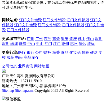
希望李勤勤多多保重身体，在为观众带来优秀作品的同时，也
可以安享晚年生活。
同城站点:
江门文件销毁
江门文件销毁
江门文件销毁
江门文
件销毁
江门文件销毁
江门文件销毁
江门文件销毁
江门文件销
毁
江门文件销毁
更多城市主站:
广州
广州
东莞
东莞
肇庆
肇庆
佛山
佛山
深圳
深圳
珠海
珠海
中山
中山
江门
江门
惠州
惠州
清远
清远
更多行业:
医疗
银行
公司/财务
海关
食品
化妆品
保险
硬盘
学
校
服装
书籍
商品库存
公司动态
业界资讯
网站地图
广州天仁再生资源回收有限公司
咨询热线：13711115910
地址：广州市天河区小新塘横圳路10号
Sitemap
Sitemap.xml
Copyright 2025 All Rights Reserved
微信客服