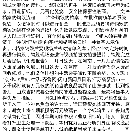
放在院子里种了一洗手盆的草莓，今年春天还结了不少。最近
和成为混合的废料。、纸张熔浆再生；将废旧的纸再次熔为纸
看他把草莓拔了，不知道又种了一洗手盆的什么。手推车家里
浆，再造新纸。、无害化焚烧，安全性保密性最高。二、文件
不用的手推车也是可以拿来种花的，种出一
档案的销毁流程： . 准备销毁的档案，在批准前须单独系统
保管，以便审批时可以进行备查。. 批准之后须要将待销毁的
档案送到有资质的造纸厂化为纸浆或焚毁。. 销毁档案时须有
两人以上进行监销， 直至档案确已销毁后，监销人须在销毁
清册上注明“已销毁”的字样和销毁的日期，并签字以示负
责。. 档案销毁后要现场后核对清单入库，跟企业约定好时间
再进行销毁，销毁现场会进行视频拍摄或拍摄照片，销毁完成
后会提供《销毁报告》。月日这天，在河南，一对后的情侣踏
入废品回收领域…月日这天，在河南，一对后的情侣踏入废品
回收领域，他们坚信理想的生活需要通过不懈的努力来实现！
#创业# #后# #生活#齐鲁网·闪电新闻月日讯 江苏省新沂市一
女子误将藏有万元钱的纸箱当成废品卖到了山东郯城，接到报
警后，山东省郯城县公安局民警通过监控巡查，最终将当事人
损失及时挽回。 月6日晚点左右，郯城县公安局杨集派出
所里来了一位神色焦急的谢女士，请民警帮她找回万元钱。原
来，谢女士将长期积攒的万元钱藏在一个小纸箱里，准备购房
时做首付使用，因过年期间家中积了些废旧纸箱，谢女士就想
着打扫卫生处理一下废品，等归拢好后正巧听到外面有收废品
的，谢女士便误将藏有万元钱的纸箱当成了废品卖掉。 直