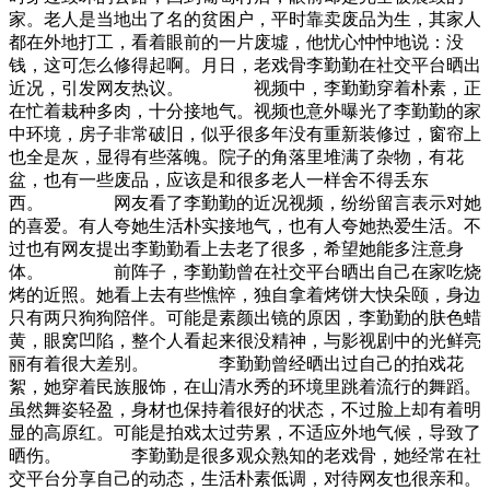
家。老人是当地出了名的贫困户，平时靠卖废品为生，其家人
都在外地打工，看着眼前的一片废墟，他忧心忡忡地说：没
钱，这可怎么修得起啊。月日，老戏骨李勤勤在社交平台晒出
近况，引发网友热议。 视频中，李勤勤穿着朴素，正
在忙着栽种多肉，十分接地气。视频也意外曝光了李勤勤的家
中环境，房子非常破旧，似乎很多年没有重新装修过，窗帘上
也全是灰，显得有些落魄。院子的角落里堆满了杂物，有花
盆，也有一些废品，应该是和很多老人一样舍不得丢东
西。 网友看了李勤勤的近况视频，纷纷留言表示对她
的喜爱。有人夸她生活朴实接地气，也有人夸她热爱生活。不
过也有网友提出李勤勤看上去老了很多，希望她能多注意身
体。 前阵子，李勤勤曾在社交平台晒出自己在家吃烧
烤的近照。她看上去有些憔悴，独自拿着烤饼大快朵颐，身边
只有两只狗狗陪伴。可能是素颜出镜的原因，李勤勤的肤色蜡
黄，眼窝凹陷，整个人看起来很没精神，与影视剧中的光鲜亮
丽有着很大差别。 李勤勤曾经晒出过自己的拍戏花
絮，她穿着民族服饰，在山清水秀的环境里跳着流行的舞蹈。
虽然舞姿轻盈，身材也保持着很好的状态，不过脸上却有着明
显的高原红。可能是拍戏太过劳累，不适应外地气候，导致了
晒伤。 李勤勤是很多观众熟知的老戏骨，她经常在社
交平台分享自己的动态，生活朴素低调，对待网友也很亲和。