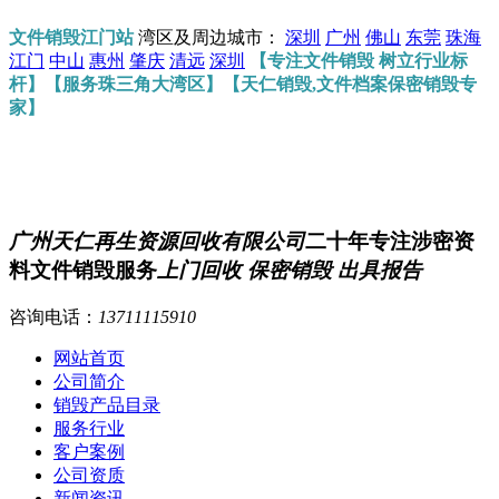
文件销毁江门站
湾区及周边城市：
深圳
广州
佛山
东莞
珠海
江门
中山
惠州
肇庆
清远
深圳
【专注文件销毁 树立行业标
杆】【服务珠三角大湾区】【天仁销毁,文件档案保密销毁专
家】
广州天仁再生资源回收有限公司
二十年专注涉密资
料文件销毁服务
上门回收 保密销毁 出具报告
咨询电话：
13711115910
网站首页
公司简介
销毁产品目录
服务行业
客户案例
公司资质
新闻资讯