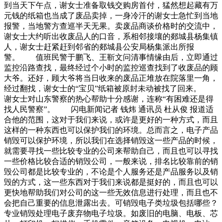
到当天下午点，谢女士准备取钱交购房首付，猛然想起藏有万
元钱的纸箱也当成了废品卖掉，一身冷汗的谢女士急忙到当地
报警，当地警方查巡半天无果。卖废品商谈价格时的交流中，
谢女士大约听出收废品人的口音，系相邻接壤的郯城县杨集镇
人，谢女士赶紧赶到邻省的郯城县公安局杨集派出所报
警。 值班民警于鹏飞、王靳文问清事情缘由后，立即通过
监控沿路查找，最终经过个小时的监控巡查找到了收废品的顾
大爷。还好，顾大爷将当日收来的废品正堆放在院落里一角，
经过翻找，谢女士的“宝贝”纸箱被原封未动被找了回来。
谢女士对山东警察的热心帮助十分感谢，连称“有困难还是得
找人民警察”。 闪电新闻记者 钱炜 通讯员 杜从俊 报道适
合他的范围，这对于我们来说，或许是更好的一种方式，而且
这样的一种东西也可以保护我们的环境。总而言之，电子产品
销毁可以保护环境，所以我们在选择销毁这一些产品的时候，
就需要寻找一些比较专业的公司来帮助自己，而且也可以寻找
一些价格比较合适的销毁公司，一般来说，排名比较靠前的销
毁公司都是比较专业的，不论是个人服务还是产品服务以及销
毁的方式，这一些东西对于我们来说都是挺好的，而且也可以
更快地帮助我们对公司的这一些无效信息进行处理，而且也不
会把自己重要的信息泄露出去。可销毁电子类垃圾包括哪些？
专业销毁处理电子废弃物电子垃圾。如废旧的电脑、电板、芯