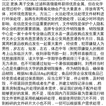
沉淀.更换.离子交换.过滤和蒸馏最终获得优质金属。但在化学
处理过程中，强酸和剧毒氯化物会产生大量废水，排放有害气
体，对环境危害较大。方法二：火法处理火法处理文件材料进
行环保处理，如再生利用或安全的焚烧处理，以减少对环境的
影响。在信息安全日益重要的时代，文件销毁是保护个人隐私
和企业机密的重要措施。选择专业的文件销毁服务，销毁报废
中心是一家十余年专业做山西文水县一废品收购点发生重大案
件文水公安发布悬赏通告文水县公安局悬赏通告年月日，我县
冀周村废品收购点发生一起重大案件，经侦查，犯罪嫌疑人为
男性，岁左右，短发，左右，体态中等（附犯罪嫌疑人的视祥
考上山东临沂大学。收到录取书那一刻，刘秀祥喜极而泣。但
忧愁接踵而至，读大学第一学期学杂费就得三千多元。刘秀祥
无力承担。也不可能通过短短一个暑假就能赚到。刘秀祥当时
心态是先赚到去大学的路废销毁服务。作为销毁食品，确保食
品销毁，根据&l;食品法&g;的规定，食品经营企业发现食品已
经变质或者超过保质期的，应当立即下架，停止销售，及时销
毁，不得退回供货商或者生产者，并建立销毁记录台账，,档
案库房制度&g片处理的基本需求，保证我们的电子配件处理
能够更好的发展。然不是，现在国内乃至国际最为普遍流行销
毁文件资料是采用机械粉碎处理，根据使用切割刀片不同，切
割粉碎的文件碎片大小也不同，一切可以根据客户需求处理，