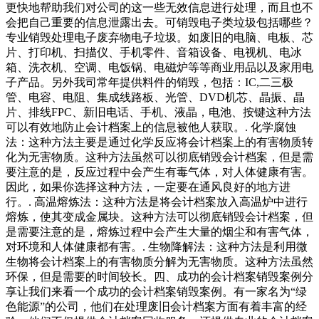
更快地帮助我们对公司的这一些无效信息进行处理，而且也不
会把自己重要的信息泄露出去。可销毁电子类垃圾包括哪些？
专业销毁处理电子废弃物电子垃圾。如废旧的电脑、电板、芯
片、打印机、扫描仪、手机零件、音箱设备、电视机、电冰
箱、洗衣机、空调、电饭锅、电磁炉等等商业用品以及家用电
子产品。另外我司常年提供料件的销毁，包括：IC,二三极
管、电容、电阻、集成线路板、光管、DVD机芯、晶振、晶
片、排线FPC、新旧电话、手机、液晶，电池、按键这种方法
可以有效地防止会计档案上的信息被他人获取。. 化学腐蚀
法：这种方法主要是通过化学反应将会计档案上的有害物质转
化为无害物质。这种方法虽然可以彻底销毁会计档案，但是需
要注意的是，反应过程中会产生有毒气体，对人体健康有害。
因此，如果你选择这种方法，一定要在通风良好的地方进
行。. 高温熔炼法：这种方法是将会计档案放入高温炉中进行
熔炼，使其变成金属块。这种方法可以彻底销毁会计档案，但
是需要注意的是，熔炼过程中会产生大量的烟尘和有害气体，
对环境和人体健康都有害。. 生物降解法：这种方法是利用微
生物将会计档案上的有害物质分解为无害物质。这种方法虽然
环保，但是需要的时间较长。四、成功的会计档案销毁案例分
享让我们来看一个成功的会计档案销毁案例。有一家名为“绿
色能源”的公司，他们在处理废旧会计档案方面有着丰富的经