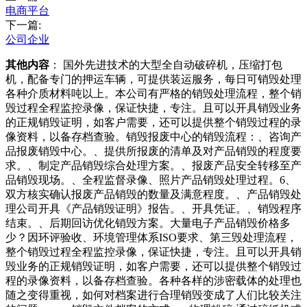
电商平台
下一篇:
公司企业
其他内容
： 国外先进技术的大型全自动破碎机，压缩打包
机，配备专门的押运车辆，可提供装运服务，每日可销毁处理
各种介质材料吨以上。本公司有严格的销毁处理流程，整个销
毁过程全程监控录像，保证快捷，专注。且可以开具销毁业务
的正规销毁证明，如客户需要，还可以提供整个销毁过程的录
像资料，以备存档查验。销毁报废中心的销毁流程：、咨询产
品报废销毁中心。、提供所报废的清单及对产品销毁的程度要
求。、制定产品销毁综合处理方案。、报废产品安全转移至产
品销毁现场。、全程监督录像、照片产品销毁处理过程。6、
双方核实确认报废产品销毁的数量及满意程度。、产品销毁处
理公司开具《产品销毁证明》报告。、开具凭证。、销毁程序
结束。、后期回访优化销毁方案。大量电子产品销毁价格多
少？因环评验收、环境管理体系ISO要求、第三毁处理流程，
整个销毁过程全程监控录像，保证快捷，专注。且可以开具销
毁业务的正规销毁证明，如客户需要，还可以提供整个销毁过
程的录像资料，以备存档查验。各种各样的涉密载体的处理也
随之变得重视，如何对档案进行合理销毁变成了人们比较关注