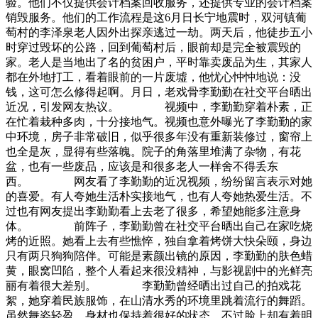
验。他们不仅提供会计档案回收服务，还提供专业的会计档案
销毁服务。他们的工作流程是这6月日长宁地震时，双河镇葡
萄村的李泽泉老人因外出探亲逃过一劫。两天后，他徒步五小
时穿过毁坏的公路，回到葡萄村后，眼前却是完全被震毁的
家。老人是当地出了名的贫困户，平时靠卖废品为生，其家人
都在外地打工，看着眼前的一片废墟，他忧心忡忡地说：没
钱，这可怎么修得起啊。月日，老戏骨李勤勤在社交平台晒出
近况，引发网友热议。 视频中，李勤勤穿着朴素，正
在忙着栽种多肉，十分接地气。视频也意外曝光了李勤勤的家
中环境，房子非常破旧，似乎很多年没有重新装修过，窗帘上
也全是灰，显得有些落魄。院子的角落里堆满了杂物，有花
盆，也有一些废品，应该是和很多老人一样舍不得丢东
西。 网友看了李勤勤的近况视频，纷纷留言表示对她
的喜爱。有人夸她生活朴实接地气，也有人夸她热爱生活。不
过也有网友提出李勤勤看上去老了很多，希望她能多注意身
体。 前阵子，李勤勤曾在社交平台晒出自己在家吃烧
烤的近照。她看上去有些憔悴，独自拿着烤饼大快朵颐，身边
只有两只狗狗陪伴。可能是素颜出镜的原因，李勤勤的肤色蜡
黄，眼窝凹陷，整个人看起来很没精神，与影视剧中的光鲜亮
丽有着很大差别。 李勤勤曾经晒出过自己的拍戏花
絮，她穿着民族服饰，在山清水秀的环境里跳着流行的舞蹈。
虽然舞姿轻盈，身材也保持着很好的状态，不过脸上却有着明