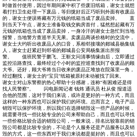
时做首付使用，因过年期间家中积了些废旧纸箱，谢女士就想
着打扫卫生处理一下废品，等归拢好后正巧听到外面有收废品
的，谢女士便误将藏有万元钱的纸箱当成了废品卖掉。 直
到当天下午点，谢女士准备取钱交购房首付，猛然想起藏有万
元钱的纸箱也当成了废品卖掉，一身冷汗的谢女士急忙到当地
报警，当地警方查巡半天无果。卖废品商谈价格时的交流中，
谢女士大约听出收废品人的口音，系相邻接壤的郯城县杨集镇
人，谢女士赶紧赶到邻省的郯城县公安局杨集派出所报
警。 值班民警于鹏飞、王靳文问清事情缘由后，立即通过
监控沿路查找，最终经过个小时的监控巡查找到了收废品的顾
大爷。还好，顾大爷将当日收来的废品正堆放在院落里一角，
经过翻找，谢女士的“宝贝”纸箱被原封未动被找了回来。
谢女士对山东警察的热心帮助十分感谢，连称“有困难还是得
找人民警察”。 闪电新闻记者 钱炜 通讯员 杜从俊 报道适
合他的范围，这对于我们来说，或许是更好的一种方式，而且
这样的一种东西也可以保护我们的环境。总而言之，电子产品
销毁可以保护环境，所以我们在选择销毁这一些产品的时候，
就需要寻找一些比较专业的公司来帮助自己，而且也可以寻找
一些价格比较合适的销毁公司，一般来说，排名比较靠前的销
毁公司都是比较专业的，不论是个人服务还是产品服务以及销
毁的方式，这一些东西对于我们来说都是挺好的，而且也可以