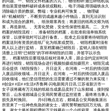
的问题。一、销毁文件档案的方式：. 物理粉碎:通过碎纸机或
类似装置使物料破碎成条状或颗粒。. 电子消磁:用强磁铁永久
消除磁介质的数据。弊端：专业机构可恢复 。、物理破
碎:“机械销毁”，不断剪切成越来越小件物品，直到无法识别
和成为混合的废料。、纸张熔浆再生；将废旧的纸再次熔为纸
浆，再造新纸。、无害化焚烧，安全性保密性最高。二、文件
档案的销毁流程： . 准备销毁的档案，在批准前须单独系统
保管，以便审批时可以进行备查。. 批准之后须要将待销毁的
档案送到有资质的造纸厂化为纸浆或焚毁。. 销毁档案时须有
两人以上进行监销， 直至档案确已销毁后，监销人须在销毁
清册上注明“已销毁”的字样和销毁的日期，并签字以示负
责。. 档案销毁后要现场后核对清单入库，跟企业约定好时间
再进行销毁，销毁现场会进行视频拍摄或拍摄照片，销毁完成
后会提供《销毁报告》。月日这天，在河南，一对后的情侣踏
入废品回收领域…月日这天，在河南，一对后的情侣踏入废品
回收领域，他们坚信理想的生活需要通过不懈的努力来实现！
#创业# #后# #生活#齐鲁网·闪电新闻月日讯 江苏省新沂市一
女子误将藏有万元钱的纸箱当成废品卖到了山东郯城，接到报
警后，山东省郯城县公安局民警通过监控巡查，最终将当事人
损失及时挽回。 月6日晚点左右，郯城县公安局杨集派出
所里来了一位神色焦急的谢女士，请民警帮她找回万元钱。原
来，谢女士将长期积攒的万元钱藏在一个小纸箱里，准备购房