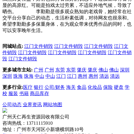
显的高原红。可能是拍戏太过劳累，不适应外地气候，导致了
晒伤。 李勤勤是很多观众熟知的老戏骨，她经常在社
交平台分享自己的动态，生活朴素低调，对待网友也很亲和。
希望李勤勤多多保重身体，在为观众带来优秀作品的同时，也
可以安享晚年生活。
同城站点:
江门文件销毁
江门文件销毁
江门文件销毁
江门文
件销毁
江门文件销毁
江门文件销毁
江门文件销毁
江门文件销
毁
江门文件销毁
更多城市主站:
广州
广州
东莞
东莞
肇庆
肇庆
佛山
佛山
深圳
深圳
珠海
珠海
中山
中山
江门
江门
惠州
惠州
清远
清远
更多行业:
医疗
银行
公司/财务
海关
食品
化妆品
保险
硬盘
学
校
服装
书籍
商品库存
公司动态
业界资讯
网站地图
广州天仁再生资源回收有限公司
咨询热线：13711115910
地址：广州市天河区小新塘横圳路10号