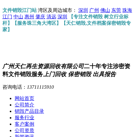
文件销毁江门站
湾区及周边城市：
深圳
广州
佛山
东莞
珠海
江门
中山
惠州
肇庆
清远
深圳
【专注文件销毁 树立行业标
杆】【服务珠三角大湾区】【天仁销毁,文件档案保密销毁专
家】
广州天仁再生资源回收有限公司
二十年专注涉密资
料文件销毁服务
上门回收 保密销毁 出具报告
咨询电话：
13711115910
网站首页
公司简介
销毁产品目录
服务行业
客户案例
公司资质
新闻资讯