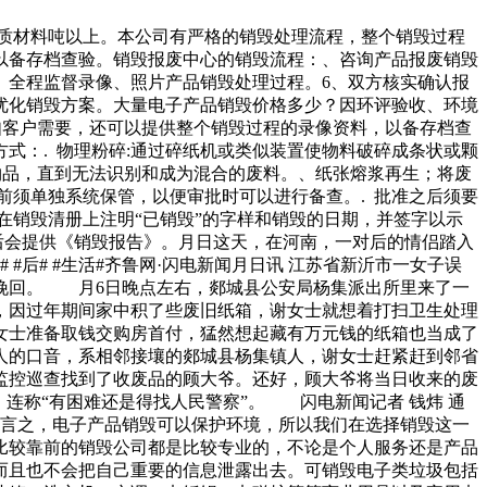
介质材料吨以上。本公司有严格的销毁处理流程，整个销毁过程
以备存档查验。销毁报废中心的销毁流程：、咨询产品报废销毁
、全程监督录像、照片产品销毁处理过程。6、双方核实确认报
优化销毁方案。大量电子产品销毁价格多少？因环评验收、环境
如客户需要，还可以提供整个销毁过程的录像资料，以备存档查
式：. 物理粉碎:通过碎纸机或类似装置使物料破碎成条状或颗
件物品，直到无法识别和成为混合的废料。、纸张熔浆再生；将废
前须单独系统保管，以便审批时可以进行备查。. 批准之后须要
在销毁清册上注明“已销毁”的字样和销毁的日期，并签字以示
后会提供《销毁报告》。月日这天，在河南，一对后的情侣踏入
后# #生活#齐鲁网·闪电新闻月日讯 江苏省新沂市一女子误
挽回。 月6日晚点左右，郯城县公安局杨集派出所里来了一
，因过年期间家中积了些废旧纸箱，谢女士就想着打扫卫生处理
女士准备取钱交购房首付，猛然想起藏有万元钱的纸箱也当成了
人的口音，系相邻接壤的郯城县杨集镇人，谢女士赶紧赶到邻省
监控巡查找到了收废品的顾大爷。还好，顾大爷将当日收来的废
连称“有困难还是得找人民警察”。 闪电新闻记者 钱炜 通
而言之，电子产品销毁可以保护环境，所以我们在选择销毁这一
比较靠前的销毁公司都是比较专业的，不论是个人服务还是产品
而且也不会把自己重要的信息泄露出去。可销毁电子类垃圾包括