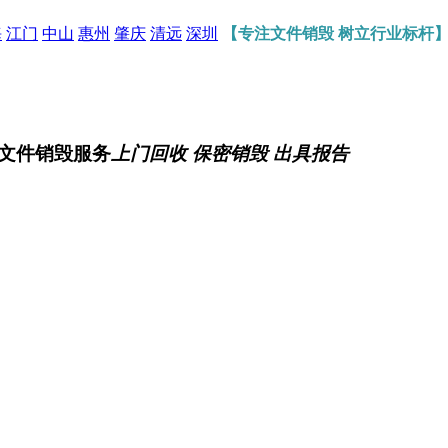
海
江门
中山
惠州
肇庆
清远
深圳
【专注文件销毁 树立行业标杆
文件销毁服务
上门回收 保密销毁 出具报告