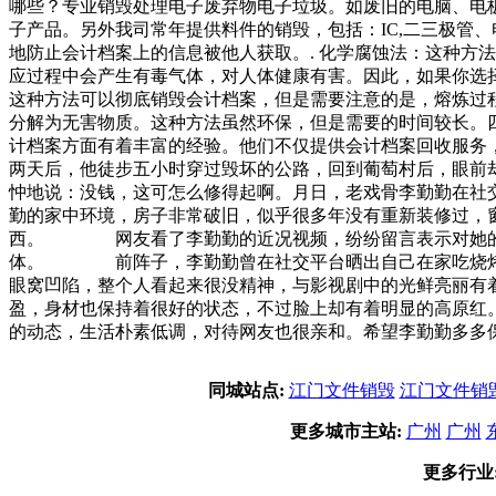
哪些？专业销毁处理电子废弃物电子垃圾。如废旧的电脑、电
子产品。另外我司常年提供料件的销毁，包括：IC,二三极管
地防止会计档案上的信息被他人获取。. 化学腐蚀法：这种方
应过程中会产生有毒气体，对人体健康有害。因此，如果你选择
这种方法可以彻底销毁会计档案，但是需要注意的是，熔炼过程
分解为无害物质。这种方法虽然环保，但是需要的时间较长。
计档案方面有着丰富的经验。他们不仅提供会计档案回收服务
两天后，他徒步五小时穿过毁坏的公路，回到葡萄村后，眼前
忡地说：没钱，这可怎么修得起啊。月日，老戏骨李勤勤在
勤的家中环境，房子非常破旧，似乎很多年没有重新装修过，
西。 网友看了李勤勤的近况视频，纷纷留言表示对她的喜
体。 前阵子，李勤勤曾在社交平台晒出自己在家吃烧烤的
眼窝凹陷，整个人看起来很没精神，与影视剧中的光鲜亮丽
盈，身材也保持着很好的状态，不过脸上却有着明显的高原
的动态，生活朴素低调，对待网友也很亲和。希望李勤勤多多
同城站点:
江门文件销毁
江门文件销
更多城市主站:
广州
广州
更多行业