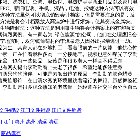
冰箱、洗衣机、空调、电饭锅、电磁炉等等商业用品以及家用电
线FPC、新旧电话、手机、液晶，电池、按键这种方法可以有效
。这种方法虽然可以彻底销毁会计档案，但是需要注意的是，反
种方法是将会计档案放入高温炉中进行熔炼，使其变成金属块。
 生物降解法：这种方法是利用微生物将会计档案上的有害物质
销毁案例。有一家名为“绿色能源”的公司，他们在处理废旧会
长宁地震时，双河镇葡萄村的李泽泉老人因外出探亲逃过一劫。
品为生，其家人都在外地打工，看着眼前的一片废墟，他忧心忡
素，正在忙着栽种多肉，十分接地气。视频也意外曝光了李勤
花盆，也有一些废品，应该是和很多老人一样舍不得丢东
有网友提出李勤勤看上去老了很多，希望她能多注意身
两只狗狗陪伴。可能是素颜出镜的原因，李勤勤的肤色蜡黄，
民族服饰，在山清水秀的环境里跳着流行的舞蹈。虽然舞姿轻
李勤勤是很多观众熟知的老戏骨，她经常在社交平台分享自己
。
文件销毁
江门文件销毁
江门文件销毁
门
江门
惠州
惠州
清远
清远
商品库存