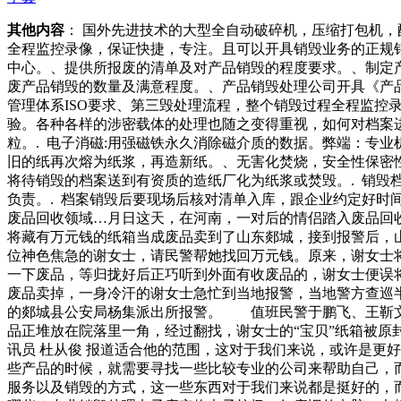
其他内容
： 国外先进技术的大型全自动破碎机，压缩打包机
全程监控录像，保证快捷，专注。且可以开具销毁业务的正规
中心。、提供所报废的清单及对产品销毁的程度要求。、制定
废产品销毁的数量及满意程度。、产品销毁处理公司开具《产
管理体系ISO要求、第三毁处理流程，整个销毁过程全程监
验。各种各样的涉密载体的处理也随之变得重视，如何对档案进
粒。. 电子消磁:用强磁铁永久消除磁介质的数据。弊端：专
旧的纸再次熔为纸浆，再造新纸。、无害化焚烧，安全性保密性
将待销毁的档案送到有资质的造纸厂化为纸浆或焚毁。. 销毁
负责。. 档案销毁后要现场后核对清单入库，跟企业约定好
废品回收领域…月日这天，在河南，一对后的情侣踏入废品回收领
将藏有万元钱的纸箱当成废品卖到了山东郯城，接到报警后，
位神色焦急的谢女士，请民警帮她找回万元钱。原来，谢女士
一下废品，等归拢好后正巧听到外面有收废品的，谢女士便误
废品卖掉，一身冷汗的谢女士急忙到当地报警，当地警方查巡
的郯城县公安局杨集派出所报警。 值班民警于鹏飞、王靳文
品正堆放在院落里一角，经过翻找，谢女士的“宝贝”纸箱被原
讯员 杜从俊 报道适合他的范围，这对于我们来说，或许是更
些产品的时候，就需要寻找一些比较专业的公司来帮助自己，
服务以及销毁的方式，这一些东西对于我们来说都是挺好的，