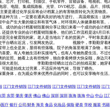
板、芯片、打印机、扫描仪、手机零件、音箱设备、电视机、电
、电容、电阻、集成线路板、光管、DVD机芯、晶振、晶片、排
法主要是通过化学反应将会计档案上的有害物质转化为无害物质
这种方法，一定要在通风良好的地方进行。. 高温熔炼法：这
中会产生大量的烟尘和有害气体，对环境和人体健康都有害。.
四、成功的会计档案销毁案例分享让我们来看一个成功的会计档案
，还提供专业的会计档案销毁服务。他们的工作流程是这6月日
却是完全被震毁的家。老人是当地出了名的贫困户，平时靠卖废
社交平台晒出近况，引发网友热议。 视频中，李勤勤穿着朴
窗帘上也全是灰，显得有些落魄。院子的角落里堆满了杂物，有
爱。有人夸她生活朴实接地气，也有人夸她热爱生活。不过也
近照。她看上去有些憔悴，独自拿着烤饼大快朵颐，身边只有
有着很大差别。 李勤勤曾经晒出过自己的拍戏花絮，她穿着
红。可能是拍戏太过劳累，不适应外地气候，导致了晒伤。 
保重身体，在为观众带来优秀作品的同时，也可以安享晚年生活
毁
江门文件销毁
江门文件销毁
江门文件销毁
江门文件销毁
江门
东莞
东莞
肇庆
肇庆
佛山
佛山
深圳
深圳
珠海
珠海
中山
中山
江
:
医疗
银行
公司/财务
海关
食品
化妆品
保险
硬盘
学校
服装
书籍