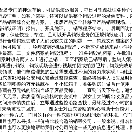
，配备专门的押运车辆，可提供装运服务，每日可销毁处理各种
销毁证明，如客户需要，还可以提供整个销毁过程的录像资料，
产品销毁综合处理方案。、报废产品安全转移至产品销毁现场。
品销毁证明》报告。、开具凭证。、销毁程序结束。、后期回访
控录像，保证快捷，专注。且可以开具销毁业务的正规销毁证明，
行合理销毁变成了人们比较关注的问题。一、销毁文件档案的方
业机构可恢复 。、物理破碎:“机械销毁”，不断剪切成越来越小
最高。二、文件档案的销毁流程： . 准备销毁的档案，在批准
档案时须有两人以上进行监销， 直至档案确已销毁后，监销人须
时间再进行销毁，销毁现场会进行视频拍摄或拍摄照片，销毁完成
域，他们坚信理想的生活需要通过不懈的努力来实现！#创业# #
山东省郯城县公安局民警通过监控巡查，最终将当事人损失及时
将长期积攒的万元钱藏在一个小纸箱里，准备购房时做首付使用
将藏有万元钱的纸箱当成了废品卖掉。 直到当天下午点，谢
半天无果。卖废品商谈价格时的交流中，谢女士大约听出收废品
问清事情缘由后，立即通过监控沿路查找，最终经过个小时的
封未动被找了回来。 谢女士对山东警察的热心帮助十分感谢，
好的一种方式，而且这样的一种东西也可以保护我们的环境。总
而且也可以寻找一些价格比较合适的销毁公司，一般来说，排名
而且也可以更快地帮助我们对公司的这一些无效信息进行处理，