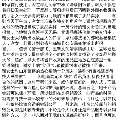
时做首付使用，因过年期间家中积了些废旧纸箱，谢女士就想
着打扫卫生处理一下废品，等归拢好后正巧听到外面有收废品
的，谢女士便误将藏有万元钱的纸箱当成了废品卖掉。 直
到当天下午点，谢女士准备取钱交购房首付，猛然想起藏有万
元钱的纸箱也当成了废品卖掉，一身冷汗的谢女士急忙到当地
报警，当地警方查巡半天无果。卖废品商谈价格时的交流中，
谢女士大约听出收废品人的口音，系相邻接壤的郯城县杨集镇
人，谢女士赶紧赶到邻省的郯城县公安局杨集派出所报
警。 值班民警于鹏飞、王靳文问清事情缘由后，立即通过
监控沿路查找，最终经过个小时的监控巡查找到了收废品的顾
大爷。还好，顾大爷将当日收来的废品正堆放在院落里一角，
经过翻找，谢女士的“宝贝”纸箱被原封未动被找了回来。
谢女士对山东警察的热心帮助十分感谢，连称“有困难还是得
找人民警察”。 闪电新闻记者 钱炜 通讯员 杜从俊 报道适
合他的范围，这对于我们来说，或许是更好的一种方式，而且
这样的一种东西也可以保护我们的环境。总而言之，电子产品
销毁可以保护环境，所以我们在选择销毁这一些产品的时候，
就需要寻找一些比较专业的公司来帮助自己，而且也可以寻找
一些价格比较合适的销毁公司，一般来说，排名比较靠前的销
毁公司都是比较专业的，不论是个人服务还是产品服务以及销
毁的方式，这一些东西对于我们来说都是挺好的，而且也可以