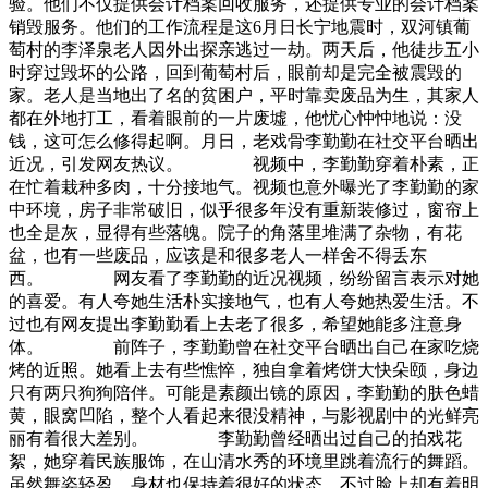
验。他们不仅提供会计档案回收服务，还提供专业的会计档案
销毁服务。他们的工作流程是这6月日长宁地震时，双河镇葡
萄村的李泽泉老人因外出探亲逃过一劫。两天后，他徒步五小
时穿过毁坏的公路，回到葡萄村后，眼前却是完全被震毁的
家。老人是当地出了名的贫困户，平时靠卖废品为生，其家人
都在外地打工，看着眼前的一片废墟，他忧心忡忡地说：没
钱，这可怎么修得起啊。月日，老戏骨李勤勤在社交平台晒出
近况，引发网友热议。 视频中，李勤勤穿着朴素，正
在忙着栽种多肉，十分接地气。视频也意外曝光了李勤勤的家
中环境，房子非常破旧，似乎很多年没有重新装修过，窗帘上
也全是灰，显得有些落魄。院子的角落里堆满了杂物，有花
盆，也有一些废品，应该是和很多老人一样舍不得丢东
西。 网友看了李勤勤的近况视频，纷纷留言表示对她
的喜爱。有人夸她生活朴实接地气，也有人夸她热爱生活。不
过也有网友提出李勤勤看上去老了很多，希望她能多注意身
体。 前阵子，李勤勤曾在社交平台晒出自己在家吃烧
烤的近照。她看上去有些憔悴，独自拿着烤饼大快朵颐，身边
只有两只狗狗陪伴。可能是素颜出镜的原因，李勤勤的肤色蜡
黄，眼窝凹陷，整个人看起来很没精神，与影视剧中的光鲜亮
丽有着很大差别。 李勤勤曾经晒出过自己的拍戏花
絮，她穿着民族服饰，在山清水秀的环境里跳着流行的舞蹈。
虽然舞姿轻盈，身材也保持着很好的状态，不过脸上却有着明