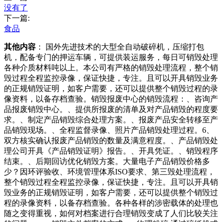
没有了
下一篇:
食品
其他内容
： 国外先进技术的大型全自动破碎机，压缩打包
机，配备专门的押运车辆，可提供装运服务，每日可销毁处理
各种介质材料吨以上。本公司有严格的销毁处理流程，整个销
毁过程全程监控录像，保证快捷，专注。且可以开具销毁业务
的正规销毁证明，如客户需要，还可以提供整个销毁过程的录
像资料，以备存档查验。销毁报废中心的销毁流程：、咨询产
品报废销毁中心。、提供所报废的清单及对产品销毁的程度要
求。、制定产品销毁综合处理方案。、报废产品安全转移至产
品销毁现场。、全程监督录像、照片产品销毁处理过程。6、
双方核实确认报废产品销毁的数量及满意程度。、产品销毁处
理公司开具《产品销毁证明》报告。、开具凭证。、销毁程序
结束。、后期回访优化销毁方案。大量电子产品销毁价格多
少？因环评验收、环境管理体系ISO要求、第三毁处理流程，
整个销毁过程全程监控录像，保证快捷，专注。且可以开具销
毁业务的正规销毁证明，如客户需要，还可以提供整个销毁过
程的录像资料，以备存档查验。各种各样的涉密载体的处理也
随之变得重视，如何对档案进行合理销毁变成了人们比较关注