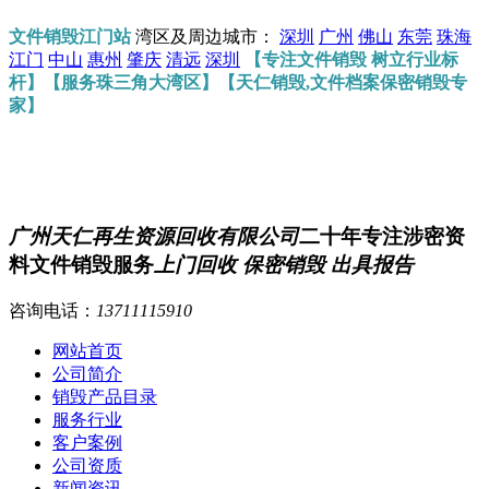
文件销毁江门站
湾区及周边城市：
深圳
广州
佛山
东莞
珠海
江门
中山
惠州
肇庆
清远
深圳
【专注文件销毁 树立行业标
杆】【服务珠三角大湾区】【天仁销毁,文件档案保密销毁专
家】
广州天仁再生资源回收有限公司
二十年专注涉密资
料文件销毁服务
上门回收 保密销毁 出具报告
咨询电话：
13711115910
网站首页
公司简介
销毁产品目录
服务行业
客户案例
公司资质
新闻资讯