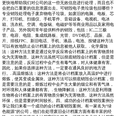
更快地帮助我们对公司的这一些无效信息进行处理，而且也不
会把自己重要的信息泄露出去。可销毁电子类垃圾包括哪些？
专业销毁处理电子废弃物电子垃圾。如废旧的电脑、电板、芯
片、打印机、扫描仪、手机零件、音箱设备、电视机、电冰
箱、洗衣机、空调、电饭锅、电磁炉等等商业用品以及家用电
子产品。另外我司常年提供料件的销毁，包括：IC,二三极
管、电容、电阻、集成线路板、光管、DVD机芯、晶振、晶
片、排线FPC、新旧电话、手机、液晶，电池、按键这种方法
可以有效地防止会计档案上的信息被他人获取。. 化学腐蚀
法：这种方法主要是通过化学反应将会计档案上的有害物质转
化为无害物质。这种方法虽然可以彻底销毁会计档案，但是需
要注意的是，反应过程中会产生有毒气体，对人体健康有害。
因此，如果你选择这种方法，一定要在通风良好的地方进
行。. 高温熔炼法：这种方法是将会计档案放入高温炉中进行
熔炼，使其变成金属块。这种方法可以彻底销毁会计档案，但
是需要注意的是，熔炼过程中会产生大量的烟尘和有害气体，
对环境和人体健康都有害。. 生物降解法：这种方法是利用微
生物将会计档案上的有害物质分解为无害物质。这种方法虽然
环保，但是需要的时间较长。四、成功的会计档案销毁案例分
享让我们来看一个成功的会计档案销毁案例。有一家名为“绿
色能源”的公司，他们在处理废旧会计档案方面有着丰富的经