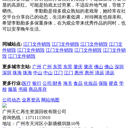
显的高原红。可能是拍戏太过劳累，不适应外地气候，导致了
晒伤。 李勤勤是很多观众熟知的老戏骨，她经常在社
交平台分享自己的动态，生活朴素低调，对待网友也很亲和。
希望李勤勤多多保重身体，在为观众带来优秀作品的同时，也
可以安享晚年生活。
同城站点:
江门文件销毁
江门文件销毁
江门文件销毁
江门文
件销毁
江门文件销毁
江门文件销毁
江门文件销毁
江门文件销
毁
江门文件销毁
更多城市主站:
广州
广州
东莞
东莞
肇庆
肇庆
佛山
佛山
深圳
深圳
珠海
珠海
中山
中山
江门
江门
惠州
惠州
清远
清远
更多行业:
医疗
银行
公司/财务
海关
食品
化妆品
保险
硬盘
学
校
服装
书籍
商品库存
公司动态
业界资讯
网站地图
广州天仁再生资源回收有限公司
咨询热线：13711115910
地址：广州市天河区小新塘横圳路10号