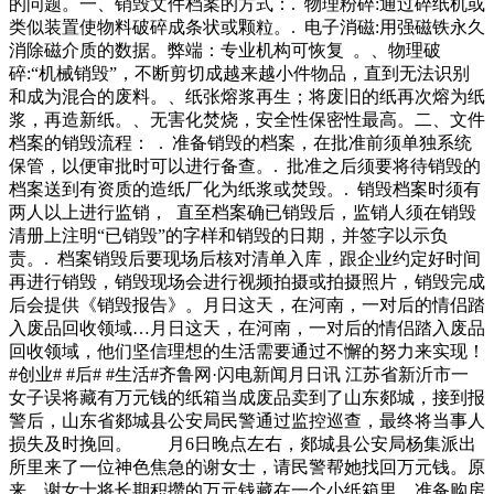
的问题。一、销毁文件档案的方式：. 物理粉碎:通过碎纸机或
类似装置使物料破碎成条状或颗粒。. 电子消磁:用强磁铁永久
消除磁介质的数据。弊端：专业机构可恢复 。、物理破
碎:“机械销毁”，不断剪切成越来越小件物品，直到无法识别
和成为混合的废料。、纸张熔浆再生；将废旧的纸再次熔为纸
浆，再造新纸。、无害化焚烧，安全性保密性最高。二、文件
档案的销毁流程： . 准备销毁的档案，在批准前须单独系统
保管，以便审批时可以进行备查。. 批准之后须要将待销毁的
档案送到有资质的造纸厂化为纸浆或焚毁。. 销毁档案时须有
两人以上进行监销， 直至档案确已销毁后，监销人须在销毁
清册上注明“已销毁”的字样和销毁的日期，并签字以示负
责。. 档案销毁后要现场后核对清单入库，跟企业约定好时间
再进行销毁，销毁现场会进行视频拍摄或拍摄照片，销毁完成
后会提供《销毁报告》。月日这天，在河南，一对后的情侣踏
入废品回收领域…月日这天，在河南，一对后的情侣踏入废品
回收领域，他们坚信理想的生活需要通过不懈的努力来实现！
#创业# #后# #生活#齐鲁网·闪电新闻月日讯 江苏省新沂市一
女子误将藏有万元钱的纸箱当成废品卖到了山东郯城，接到报
警后，山东省郯城县公安局民警通过监控巡查，最终将当事人
损失及时挽回。 月6日晚点左右，郯城县公安局杨集派出
所里来了一位神色焦急的谢女士，请民警帮她找回万元钱。原
来，谢女士将长期积攒的万元钱藏在一个小纸箱里，准备购房