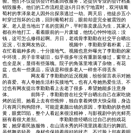
验。他们不仅提供会计档案回收服务，还提供专业的会计档案
销毁服务。他们的工作流程是这6月日长宁地震时，双河镇葡
萄村的李泽泉老人因外出探亲逃过一劫。两天后，他徒步五小
时穿过毁坏的公路，回到葡萄村后，眼前却是完全被震毁的
家。老人是当地出了名的贫困户，平时靠卖废品为生，其家人
都在外地打工，看着眼前的一片废墟，他忧心忡忡地说：没
钱，这可怎么修得起啊。月日，老戏骨李勤勤在社交平台晒出
近况，引发网友热议。 视频中，李勤勤穿着朴素，正
在忙着栽种多肉，十分接地气。视频也意外曝光了李勤勤的家
中环境，房子非常破旧，似乎很多年没有重新装修过，窗帘上
也全是灰，显得有些落魄。院子的角落里堆满了杂物，有花
盆，也有一些废品，应该是和很多老人一样舍不得丢东
西。 网友看了李勤勤的近况视频，纷纷留言表示对她
的喜爱。有人夸她生活朴实接地气，也有人夸她热爱生活。不
过也有网友提出李勤勤看上去老了很多，希望她能多注意身
体。 前阵子，李勤勤曾在社交平台晒出自己在家吃烧
烤的近照。她看上去有些憔悴，独自拿着烤饼大快朵颐，身边
只有两只狗狗陪伴。可能是素颜出镜的原因，李勤勤的肤色蜡
黄，眼窝凹陷，整个人看起来很没精神，与影视剧中的光鲜亮
丽有着很大差别。 李勤勤曾经晒出过自己的拍戏花
絮，她穿着民族服饰，在山清水秀的环境里跳着流行的舞蹈。
虽然舞姿轻盈，身材也保持着很好的状态，不过脸上却有着明