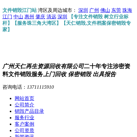
文件销毁江门站
湾区及周边城市：
深圳
广州
佛山
东莞
珠海
江门
中山
惠州
肇庆
清远
深圳
【专注文件销毁 树立行业标
杆】【服务珠三角大湾区】【天仁销毁,文件档案保密销毁专
家】
广州天仁再生资源回收有限公司
二十年专注涉密资
料文件销毁服务
上门回收 保密销毁 出具报告
咨询电话：
13711115910
网站首页
公司简介
销毁产品目录
服务行业
客户案例
公司资质
新闻资讯