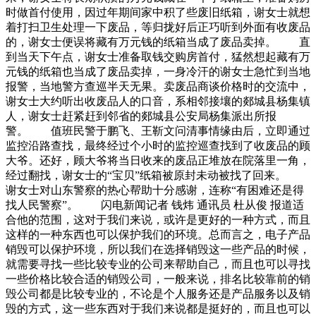
时做首付使用，因过年期间家中积了些废旧纸箱，谢女士就想
着打扫卫生处理一下废品，等归拢好后正巧听到外面有收废品
的，谢女士便误将藏有万元钱的纸箱当成了废品卖掉。 直
到当天下午点，谢女士准备取钱交购房首付，猛然想起藏有万
元钱的纸箱也当成了废品卖掉，一身冷汗的谢女士急忙到当地
报警，当地警方查巡半天无果。卖废品商谈价格时的交流中，
谢女士大约听出收废品人的口音，系相邻接壤的郯城县杨集镇
人，谢女士赶紧赶到邻省的郯城县公安局杨集派出所报
警。 值班民警于鹏飞、王靳文问清事情缘由后，立即通过
监控沿路查找，最终经过个小时的监控巡查找到了收废品的顾
大爷。还好，顾大爷将当日收来的废品正堆放在院落里一角，
经过翻找，谢女士的“宝贝”纸箱被原封未动被找了回来。
谢女士对山东警察的热心帮助十分感谢，连称“有困难还是得
找人民警察”。 闪电新闻记者 钱炜 通讯员 杜从俊 报道适
合他的范围，这对于我们来说，或许是更好的一种方式，而且
这样的一种东西也可以保护我们的环境。总而言之，电子产品
销毁可以保护环境，所以我们在选择销毁这一些产品的时候，
就需要寻找一些比较专业的公司来帮助自己，而且也可以寻找
一些价格比较合适的销毁公司，一般来说，排名比较靠前的销
毁公司都是比较专业的，不论是个人服务还是产品服务以及销
毁的方式，这一些东西对于我们来说都是挺好的，而且也可以