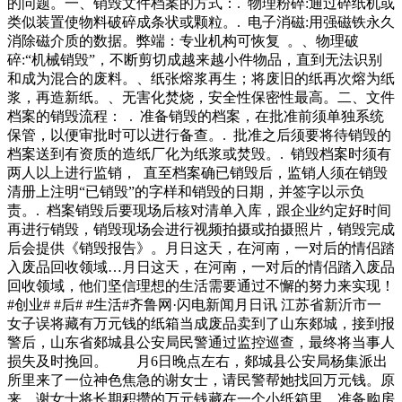
的问题。一、销毁文件档案的方式：. 物理粉碎:通过碎纸机或
类似装置使物料破碎成条状或颗粒。. 电子消磁:用强磁铁永久
消除磁介质的数据。弊端：专业机构可恢复 。、物理破
碎:“机械销毁”，不断剪切成越来越小件物品，直到无法识别
和成为混合的废料。、纸张熔浆再生；将废旧的纸再次熔为纸
浆，再造新纸。、无害化焚烧，安全性保密性最高。二、文件
档案的销毁流程： . 准备销毁的档案，在批准前须单独系统
保管，以便审批时可以进行备查。. 批准之后须要将待销毁的
档案送到有资质的造纸厂化为纸浆或焚毁。. 销毁档案时须有
两人以上进行监销， 直至档案确已销毁后，监销人须在销毁
清册上注明“已销毁”的字样和销毁的日期，并签字以示负
责。. 档案销毁后要现场后核对清单入库，跟企业约定好时间
再进行销毁，销毁现场会进行视频拍摄或拍摄照片，销毁完成
后会提供《销毁报告》。月日这天，在河南，一对后的情侣踏
入废品回收领域…月日这天，在河南，一对后的情侣踏入废品
回收领域，他们坚信理想的生活需要通过不懈的努力来实现！
#创业# #后# #生活#齐鲁网·闪电新闻月日讯 江苏省新沂市一
女子误将藏有万元钱的纸箱当成废品卖到了山东郯城，接到报
警后，山东省郯城县公安局民警通过监控巡查，最终将当事人
损失及时挽回。 月6日晚点左右，郯城县公安局杨集派出
所里来了一位神色焦急的谢女士，请民警帮她找回万元钱。原
来，谢女士将长期积攒的万元钱藏在一个小纸箱里，准备购房