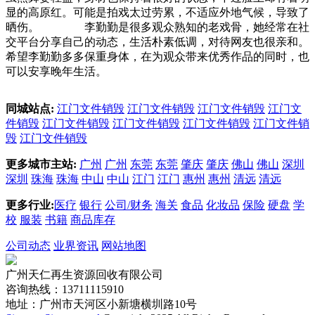
显的高原红。可能是拍戏太过劳累，不适应外地气候，导致了
晒伤。 李勤勤是很多观众熟知的老戏骨，她经常在社
交平台分享自己的动态，生活朴素低调，对待网友也很亲和。
希望李勤勤多多保重身体，在为观众带来优秀作品的同时，也
可以安享晚年生活。
同城站点:
江门文件销毁
江门文件销毁
江门文件销毁
江门文
件销毁
江门文件销毁
江门文件销毁
江门文件销毁
江门文件销
毁
江门文件销毁
更多城市主站:
广州
广州
东莞
东莞
肇庆
肇庆
佛山
佛山
深圳
深圳
珠海
珠海
中山
中山
江门
江门
惠州
惠州
清远
清远
更多行业:
医疗
银行
公司/财务
海关
食品
化妆品
保险
硬盘
学
校
服装
书籍
商品库存
公司动态
业界资讯
网站地图
广州天仁再生资源回收有限公司
咨询热线：13711115910
地址：广州市天河区小新塘横圳路10号