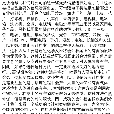
更快地帮助我们对公司的这一些无效信息进行处理，而且也不
会把自己重要的信息泄露出去。可销毁电子类垃圾包括哪些？
专业销毁处理电子废弃物电子垃圾。如废旧的电脑、电板、芯
片、打印机、扫描仪、手机零件、音箱设备、电视机、电冰
箱、洗衣机、空调、电饭锅、电磁炉等等商业用品以及家用电
子产品。另外我司常年提供料件的销毁，包括：IC,二三极
管、电容、电阻、集成线路板、光管、DVD机芯、晶振、晶
片、排线FPC、新旧电话、手机、液晶，电池、按键这种方法
可以有效地防止会计档案上的信息被他人获取。. 化学腐蚀
法：这种方法主要是通过化学反应将会计档案上的有害物质转
化为无害物质。这种方法虽然可以彻底销毁会计档案，但是需
要注意的是，反应过程中会产生有毒气体，对人体健康有害。
因此，如果你选择这种方法，一定要在通风良好的地方进
行。. 高温熔炼法：这种方法是将会计档案放入高温炉中进行
熔炼，使其变成金属块。这种方法可以彻底销毁会计档案，但
是需要注意的是，熔炼过程中会产生大量的烟尘和有害气体，
对环境和人体健康都有害。. 生物降解法：这种方法是利用微
生物将会计档案上的有害物质分解为无害物质。这种方法虽然
环保，但是需要的时间较长。四、成功的会计档案销毁案例分
享让我们来看一个成功的会计档案销毁案例。有一家名为“绿
色能源”的公司，他们在处理废旧会计档案方面有着丰富的经