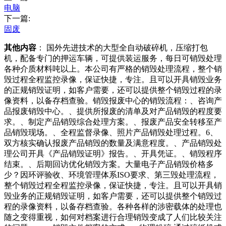
电脑
下一篇:
固废
其他内容
： 国外先进技术的大型全自动破碎机，压缩打包
机，配备专门的押运车辆，可提供装运服务，每日可销毁处理
各种介质材料吨以上。本公司有严格的销毁处理流程，整个销
毁过程全程监控录像，保证快捷，专注。且可以开具销毁业务
的正规销毁证明，如客户需要，还可以提供整个销毁过程的录
像资料，以备存档查验。销毁报废中心的销毁流程：、咨询产
品报废销毁中心。、提供所报废的清单及对产品销毁的程度要
求。、制定产品销毁综合处理方案。、报废产品安全转移至产
品销毁现场。、全程监督录像、照片产品销毁处理过程。6、
双方核实确认报废产品销毁的数量及满意程度。、产品销毁处
理公司开具《产品销毁证明》报告。、开具凭证。、销毁程序
结束。、后期回访优化销毁方案。大量电子产品销毁价格多
少？因环评验收、环境管理体系ISO要求、第三毁处理流程，
整个销毁过程全程监控录像，保证快捷，专注。且可以开具销
毁业务的正规销毁证明，如客户需要，还可以提供整个销毁过
程的录像资料，以备存档查验。各种各样的涉密载体的处理也
随之变得重视，如何对档案进行合理销毁变成了人们比较关注