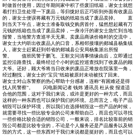
时做首付使用，因过年期间家中积了些废旧纸箱，谢女士就想
着打扫卫生处理一下废品，等归拢好后正巧听到外面有收废品
的，谢女士便误将藏有万元钱的纸箱当成了废品卖掉。 直
到当天下午点，谢女士准备取钱交购房首付，猛然想起藏有万
元钱的纸箱也当成了废品卖掉，一身冷汗的谢女士急忙到当地
报警，当地警方查巡半天无果。卖废品商谈价格时的交流中，
谢女士大约听出收废品人的口音，系相邻接壤的郯城县杨集镇
人，谢女士赶紧赶到邻省的郯城县公安局杨集派出所报
警。 值班民警于鹏飞、王靳文问清事情缘由后，立即通过
监控沿路查找，最终经过个小时的监控巡查找到了收废品的顾
大爷。还好，顾大爷将当日收来的废品正堆放在院落里一角，
经过翻找，谢女士的“宝贝”纸箱被原封未动被找了回来。
谢女士对山东警察的热心帮助十分感谢，连称“有困难还是得
找人民警察”。 闪电新闻记者 钱炜 通讯员 杜从俊 报道适
合他的范围，这对于我们来说，或许是更好的一种方式，而且
这样的一种东西也可以保护我们的环境。总而言之，电子产品
销毁可以保护环境，所以我们在选择销毁这一些产品的时候，
就需要寻找一些比较专业的公司来帮助自己，而且也可以寻找
一些价格比较合适的销毁公司，一般来说，排名比较靠前的销
毁公司都是比较专业的，不论是个人服务还是产品服务以及销
毁的方式，这一些东西对于我们来说都是挺好的，而且也可以