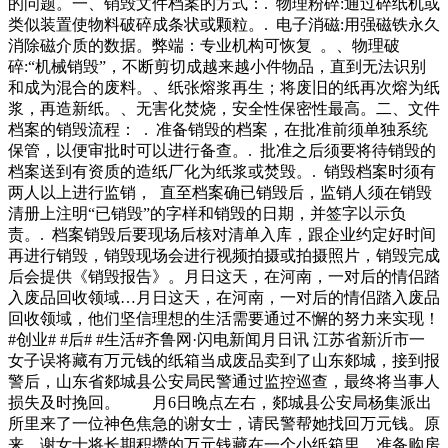
的问题。一、销毁文件档案的方式：. 物理粉碎:通过碎纸机或
类似装置使物料破碎成条状或颗粒。. 电子消磁:用强磁铁永久
消除磁介质的数据。弊端：专业机构可恢复 。、物理破
碎:“机械销毁”，不断剪切成越来越小件物品，直到无法识别
和成为混合的废料。、纸张熔浆再生；将废旧的纸再次熔为纸
浆，再造新纸。、无害化焚烧，安全性保密性最高。二、文件
档案的销毁流程： . 准备销毁的档案，在批准前须单独系统
保管，以便审批时可以进行备查。. 批准之后须要将待销毁的
档案送到有资质的造纸厂化为纸浆或焚毁。. 销毁档案时须有
两人以上进行监销， 直至档案确已销毁后，监销人须在销毁
清册上注明“已销毁”的字样和销毁的日期，并签字以示负
责。. 档案销毁后要现场后核对清单入库，跟企业约定好时间
再进行销毁，销毁现场会进行视频拍摄或拍摄照片，销毁完成
后会提供《销毁报告》。月日这天，在河南，一对后的情侣踏
入废品回收领域…月日这天，在河南，一对后的情侣踏入废品
回收领域，他们坚信理想的生活需要通过不懈的努力来实现！
#创业# #后# #生活#齐鲁网·闪电新闻月日讯 江苏省新沂市一
女子误将藏有万元钱的纸箱当成废品卖到了山东郯城，接到报
警后，山东省郯城县公安局民警通过监控巡查，最终将当事人
损失及时挽回。 月6日晚点左右，郯城县公安局杨集派出
所里来了一位神色焦急的谢女士，请民警帮她找回万元钱。原
来，谢女士将长期积攒的万元钱藏在一个小纸箱里，准备购房