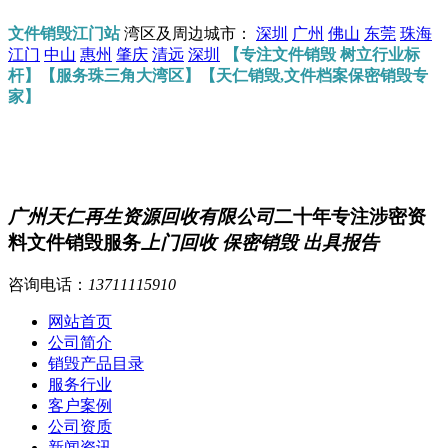
文件销毁江门站
湾区及周边城市：
深圳
广州
佛山
东莞
珠海
江门
中山
惠州
肇庆
清远
深圳
【专注文件销毁 树立行业标
杆】【服务珠三角大湾区】【天仁销毁,文件档案保密销毁专
家】
广州天仁再生资源回收有限公司
二十年专注涉密资
料文件销毁服务
上门回收 保密销毁 出具报告
咨询电话：
13711115910
网站首页
公司简介
销毁产品目录
服务行业
客户案例
公司资质
新闻资讯