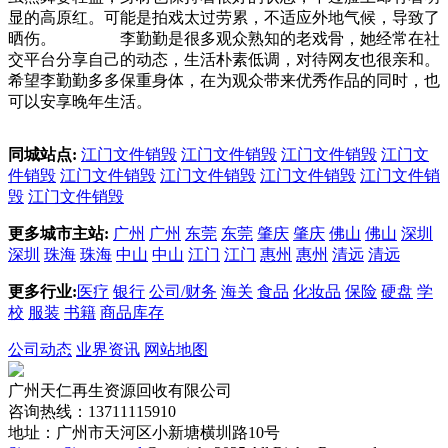
显的高原红。可能是拍戏太过劳累，不适应外地气候，导致了
晒伤。 李勤勤是很多观众熟知的老戏骨，她经常在社
交平台分享自己的动态，生活朴素低调，对待网友也很亲和。
希望李勤勤多多保重身体，在为观众带来优秀作品的同时，也
可以安享晚年生活。
同城站点:
江门文件销毁
江门文件销毁
江门文件销毁
江门文
件销毁
江门文件销毁
江门文件销毁
江门文件销毁
江门文件销
毁
江门文件销毁
更多城市主站:
广州
广州
东莞
东莞
肇庆
肇庆
佛山
佛山
深圳
深圳
珠海
珠海
中山
中山
江门
江门
惠州
惠州
清远
清远
更多行业:
医疗
银行
公司/财务
海关
食品
化妆品
保险
硬盘
学
校
服装
书籍
商品库存
公司动态
业界资讯
网站地图
广州天仁再生资源回收有限公司
咨询热线：13711115910
地址：广州市天河区小新塘横圳路10号