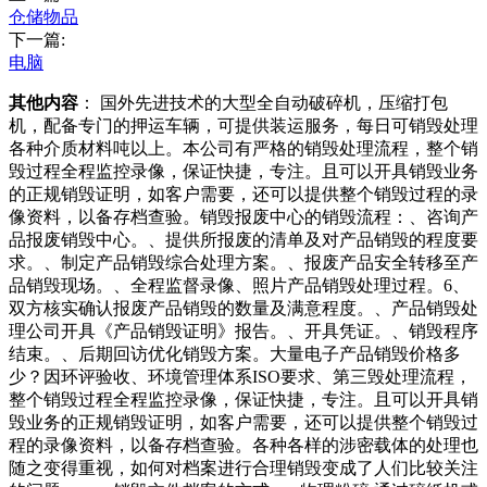
仓储物品
下一篇:
电脑
其他内容
： 国外先进技术的大型全自动破碎机，压缩打包
机，配备专门的押运车辆，可提供装运服务，每日可销毁处理
各种介质材料吨以上。本公司有严格的销毁处理流程，整个销
毁过程全程监控录像，保证快捷，专注。且可以开具销毁业务
的正规销毁证明，如客户需要，还可以提供整个销毁过程的录
像资料，以备存档查验。销毁报废中心的销毁流程：、咨询产
品报废销毁中心。、提供所报废的清单及对产品销毁的程度要
求。、制定产品销毁综合处理方案。、报废产品安全转移至产
品销毁现场。、全程监督录像、照片产品销毁处理过程。6、
双方核实确认报废产品销毁的数量及满意程度。、产品销毁处
理公司开具《产品销毁证明》报告。、开具凭证。、销毁程序
结束。、后期回访优化销毁方案。大量电子产品销毁价格多
少？因环评验收、环境管理体系ISO要求、第三毁处理流程，
整个销毁过程全程监控录像，保证快捷，专注。且可以开具销
毁业务的正规销毁证明，如客户需要，还可以提供整个销毁过
程的录像资料，以备存档查验。各种各样的涉密载体的处理也
随之变得重视，如何对档案进行合理销毁变成了人们比较关注