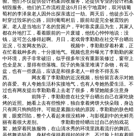
验。他们不仅提供会计档案回收服务，还提供专业的会计档案
销毁服务。他们的工作流程是这6月日长宁地震时，双河镇葡
萄村的李泽泉老人因外出探亲逃过一劫。两天后，他徒步五小
时穿过毁坏的公路，回到葡萄村后，眼前却是完全被震毁的
家。老人是当地出了名的贫困户，平时靠卖废品为生，其家人
都在外地打工，看着眼前的一片废墟，他忧心忡忡地说：没
钱，这可怎么修得起啊。月日，老戏骨李勤勤在社交平台晒出
近况，引发网友热议。 视频中，李勤勤穿着朴素，正
在忙着栽种多肉，十分接地气。视频也意外曝光了李勤勤的家
中环境，房子非常破旧，似乎很多年没有重新装修过，窗帘上
也全是灰，显得有些落魄。院子的角落里堆满了杂物，有花
盆，也有一些废品，应该是和很多老人一样舍不得丢东
西。 网友看了李勤勤的近况视频，纷纷留言表示对她
的喜爱。有人夸她生活朴实接地气，也有人夸她热爱生活。不
过也有网友提出李勤勤看上去老了很多，希望她能多注意身
体。 前阵子，李勤勤曾在社交平台晒出自己在家吃烧
烤的近照。她看上去有些憔悴，独自拿着烤饼大快朵颐，身边
只有两只狗狗陪伴。可能是素颜出镜的原因，李勤勤的肤色蜡
黄，眼窝凹陷，整个人看起来很没精神，与影视剧中的光鲜亮
丽有着很大差别。 李勤勤曾经晒出过自己的拍戏花
絮，她穿着民族服饰，在山清水秀的环境里跳着流行的舞蹈。
虽然舞姿轻盈，身材也保持着很好的状态，不过脸上却有着明