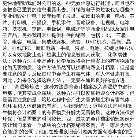
更快地帮助我们对公司的这一些无效信息进行处理，而且也不
会把自己重要的信息泄露出去。可销毁电子类垃圾包括哪些？
专业销毁处理电子废弃物电子垃圾。如废旧的电脑、电板、芯
片、打印机、扫描仪、手机零件、音箱设备、电视机、电冰
箱、洗衣机、空调、电饭锅、电磁炉等等商业用品以及家用电
子产品。另外我司常年提供料件的销毁，包括：IC,二三极
管、电容、电阻、集成线路板、光管、DVD机芯、晶振、晶
片、排线FPC、新旧电话、手机、液晶，电池、按键这种方法
可以有效地防止会计档案上的信息被他人获取。. 化学腐蚀
法：这种方法主要是通过化学反应将会计档案上的有害物质转
化为无害物质。这种方法虽然可以彻底销毁会计档案，但是需
要注意的是，反应过程中会产生有毒气体，对人体健康有害。
因此，如果你选择这种方法，一定要在通风良好的地方进
行。. 高温熔炼法：这种方法是将会计档案放入高温炉中进行
熔炼，使其变成金属块。这种方法可以彻底销毁会计档案，但
是需要注意的是，熔炼过程中会产生大量的烟尘和有害气体，
对环境和人体健康都有害。. 生物降解法：这种方法是利用微
生物将会计档案上的有害物质分解为无害物质。这种方法虽然
环保，但是需要的时间较长。四、成功的会计档案销毁案例分
享让我们来看一个成功的会计档案销毁案例。有一家名为“绿
色能源”的公司，他们在处理废旧会计档案方面有着丰富的经